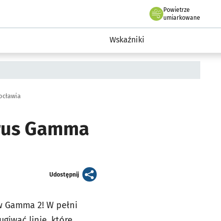
Powietrze
we Wrocławiu
ent Wrocławia
umiarkowane
a
Wskaźniki
ocławia
erus Gamma
artykuł
Udostępnij
w Gamma 2! W pełni
iwać linie, które