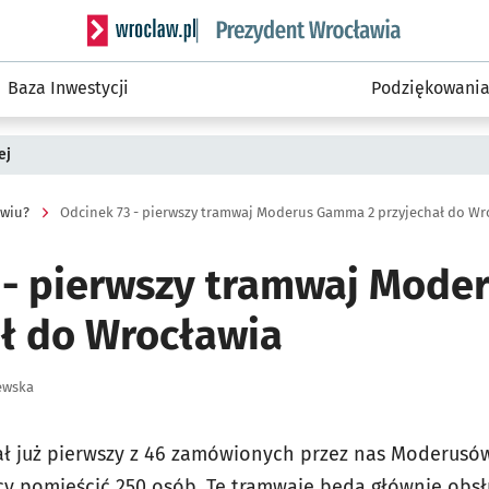
Serwis informacyjny wroclaw.pl podserwis: Prezyd
Baza Inwestycji
Podziękowani
ej
awiu?
Odcinek 73 - pierwszy tramwaj Moderus Gamma 2 przyjechał do Wr
 - pierwszy tramwaj Mod
ał do Wrocławia
ewska
ał już pierwszy z 46 zamówionych przez nas Moderusó
 pomieścić 250 osób. Te tramwaje będą głównie obsług