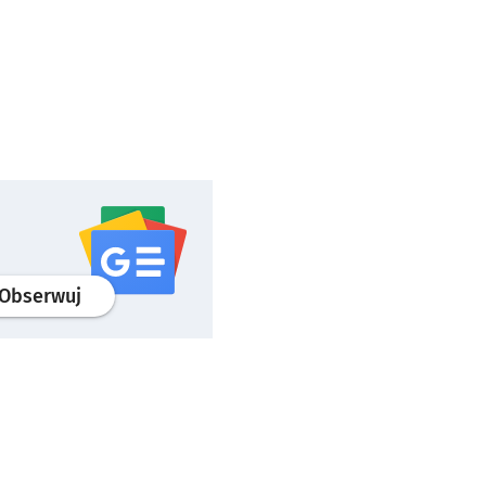
profil
google news
serwisu wroclaw.pl
Obserwuj