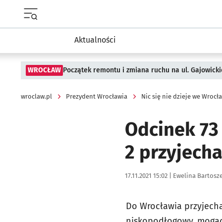
Menu główne portalu wroclaw.pl
Aktualności
WROCŁAW
Początek remontu i zmiana ruchu na ul. Gajowicki
wroclaw.pl
Prezydent Wrocławia
Nic się nie dzieje we Wrocł
Odcinek 73
2 przyjech
Data publikacji:
Autor:
17.11.2021 15:02 |
Ewelina Bartosz
Do Wrocławia przyjech
niskopodłogowy, mogący