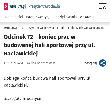
Serwis informacyjny wroclaw.pl podserwis: Prezydent Wroc
Menu
Aktualności
Baza Inwestycji
Podziękowania
Wskaźniki
wroclaw.pl
Prezydent Wrocławia
Nic się nie dzieje we Wrocławiu?
Odcinek 72 - koniec prac w
budowanej hali sportowej przy ul.
Racławickiej
Data publikacji:
Autor:
artykuł
10.11.2021 14:51 |
Ewelina Bartoszewska
Udostępnij
Dobiega końca budowa hali sportowej przy ul.
Racławickiej.
Szczegóły inwestycji