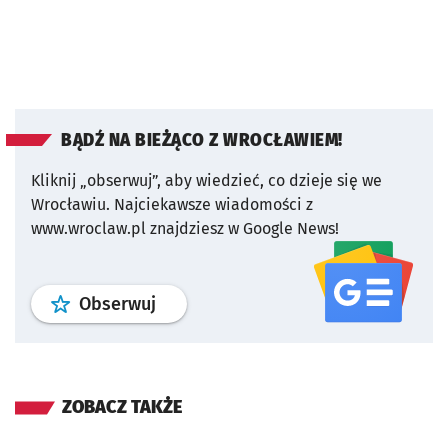
BĄDŹ NA BIEŻĄCO Z WROCŁAWIEM!
Kliknij „obserwuj”, aby wiedzieć, co dzieje się we
Wrocławiu.
Najciekawsze wiadomości z
www.wroclaw.pl znajdziesz w Google News!
profil
google news
serwisu wroclaw
Obserwuj
ZOBACZ TAKŻE