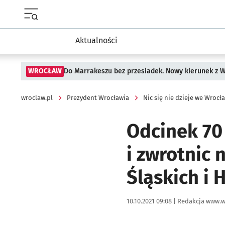
Menu główne portalu wroclaw.pl
Aktualności
WROCŁAW
Do Marrakeszu bez przesiadek. Nowy kierunek z 
wroclaw.pl
Prezydent Wrocławia
Nic się nie dzieje we Wrocł
Odcinek 70
i zwrotnic
Śląskich i 
Data publikacji:
Autor:
10.10.2021 09:08 |
Redakcja www.w