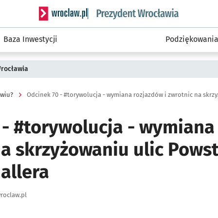
Serwis informacyjny wroclaw.pl podserwis: Prezyd
Baza Inwestycji
Podziękowani
Wrocławia
awiu?
 - #torywolucja - wymiana
 na skrzyżowaniu ulic Pow
Hallera
roclaw.pl