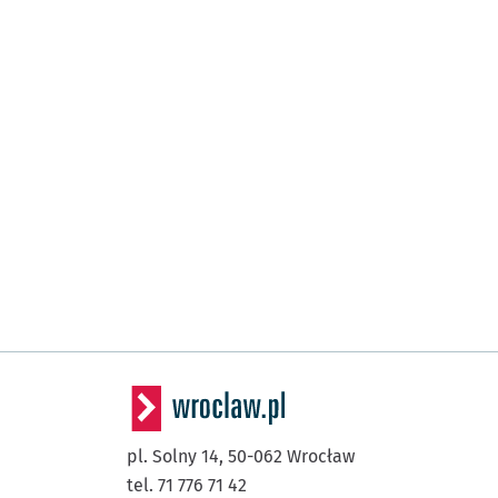
pl. Solny 14,
50-062
Wrocław
tel. 71 776 71 42