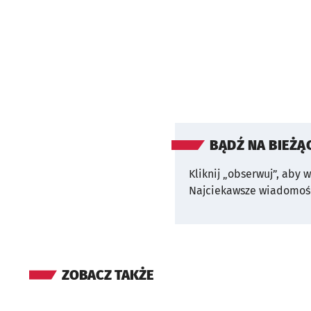
BĄDŹ NA BIEŻĄ
Kliknij „obserwuj”, aby 
Najciekawsze wiadomośc
ZOBACZ TAKŻE