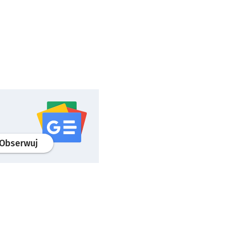
profil
google news
serwisu wroclaw.pl
Obserwuj