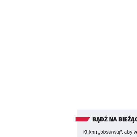
BĄDŹ NA BIEŻĄ
Kliknij „obserwuj”, aby 