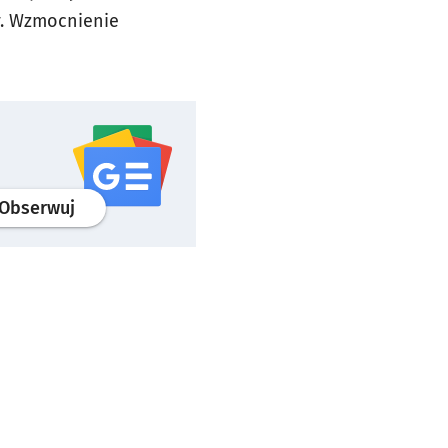
.
Wzmocnienie
profil
google news
serwisu wroclaw.pl
Obserwuj