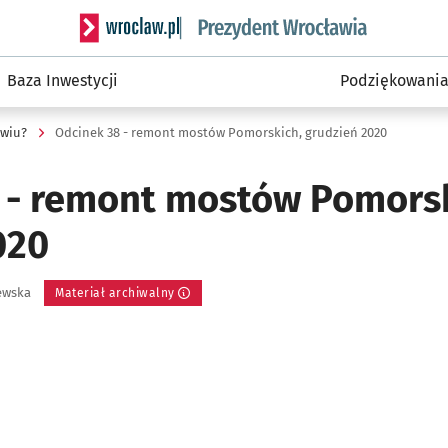
Serwis informacyjny wroclaw.pl podserwis: Prezyd
Baza Inwestycji
Podziękowani
awiu?
Odcinek 38 - remont mostów Pomorskich, grudzień 2020
 - remont mostów Pomorsk
020
ewska
Materiał archiwalny