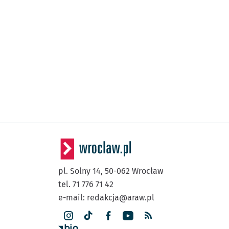
pl. Solny 14,
50-062
Wrocław
tel. 71 776 71 42
e-mail:
redakcja@araw.pl