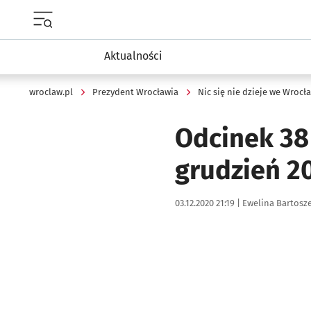
Menu główne portalu wroclaw.pl
Aktualności
wroclaw.pl
Prezydent Wrocławia
Nic się nie dzieje we Wrocł
Odcinek 38
grudzień 2
Data publikacji:
Autor:
03.12.2020 21:19 |
Ewelina Bartosz