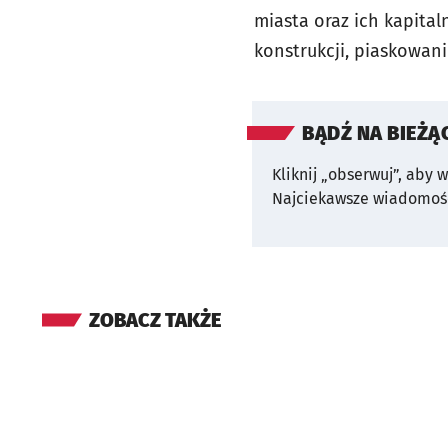
miasta oraz ich kapital
konstrukcji, piaskowani
BĄDŹ NA BIEŻĄ
Kliknij „obserwuj”, aby 
Najciekawsze wiadomośc
ZOBACZ TAKŻE