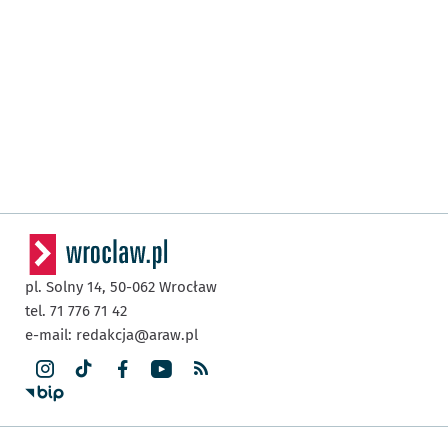
pl. Solny 14,
50-062
Wrocław
tel. 71 776 71 42
e-mail:
redakcja@araw.pl