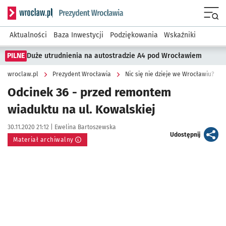
Serwis informacyjny wroclaw.pl podserwis: Prezydent Wroc
Menu
Aktualności
Baza Inwestycji
Podziękowania
Wskaźniki
PILNE
Duże utrudnienia na autostradzie A4 pod Wrocławiem
wroclaw.pl
Prezydent Wrocławia
Nic się nie dzieje we Wrocławiu?
Odcinek 36 - przed remontem
wiaduktu na ul. Kowalskiej
Data publikacji:
Autor:
30.11.2020 21:12 |
Ewelina Bartoszewska
artykuł
Udostępnij
Materiał archiwalny