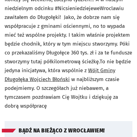
niedzielnym odcinku #NicsieniedziejeweWroclawiu
zawitałem do Długołęki!
Jako, że dobrze nam się
współpracuje z gminami ościennymi, no to wypada
mieć też wspólne projekty. I takim właśnie projektem
będzie chodnik, który w tym miejscu stworzymy. Póki
co przekazaliśmy Długołęce 360 tys. zł i za te fundusze
stworzymy tutaj półkilometrową ścieżkę.
To nie będzie
jedyna inicjatywa, która wspólnie z
Wójt Gminy
Długołęka Wojciech Błoński
w najbliższym czasie
podejmiemy.
O szczegółach już niebawem, a
tymczasem pozdrawiam Cię Wojtku i dziękuję za
dobrą współpracę
BĄDŹ NA BIEŻĄCO Z WROCŁAWIEM!