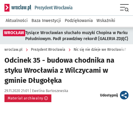
Serwis informacyjny wroclaw.pl podserwis: Prezydent Wroc
Menu
Aktualności
Baza Inwestycji
Podziękowania
Wskaźniki
WROCŁAW
Tysiące Wrocławian słuchało muzyki Chopina w Parku
Południowym. Padł prawdziwy rekord! [GALERIA ZDJĘĆ}
wroclaw.pl
Prezydent Wrocławia
Nic się nie dzieje we Wrocławiu?
Odcinek 35 - budowa chodnika na
styku Wrocławia z Wilczycami w
gminie Długołęka
Data publikacji:
Autor:
29.11.2020 21:01 |
Ewelina Bartoszewska
artykuł
Udostępnij
Materiał archiwalny