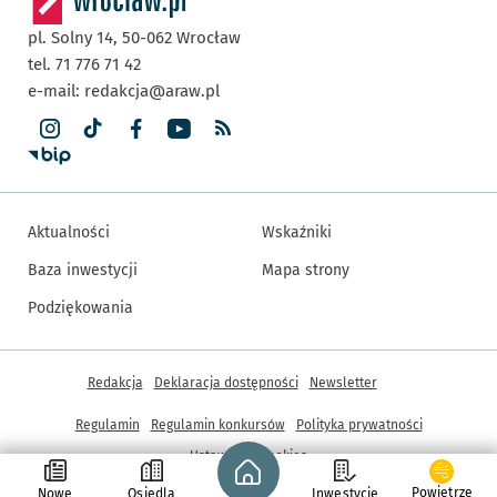
pl. Solny 14,
50-062
Wrocław
tel. 71 776 71 42
e-mail:
redakcja@araw.pl
Aktualności
Wskaźniki
Baza inwestycji
Mapa strony
Podziękowania
Inne informacje
Redakcja
Deklaracja dostępności
Newsletter
Regulamin
Regulamin konkursów
Polityka prywatności
Strona główna - wroclaw.pl
Ustawienia cookies
Powietrze
Nowe
Osiedla
Inwestycje