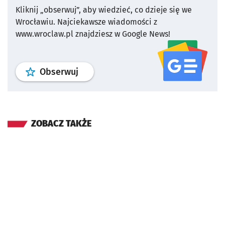
Kliknij „obserwuj”, aby wiedzieć, co dzieje się we
Wrocławiu.
Najciekawsze wiadomości z
www.wroclaw.pl znajdziesz w Google News!
profil
google news
serwisu wroclaw
Obserwuj
ZOBACZ TAKŻE