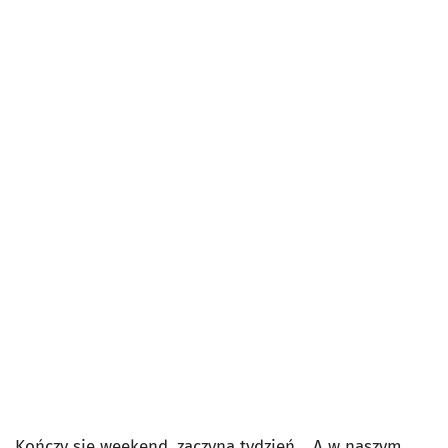
Kończy się weekend, zaczyna tydzień… A w naszym