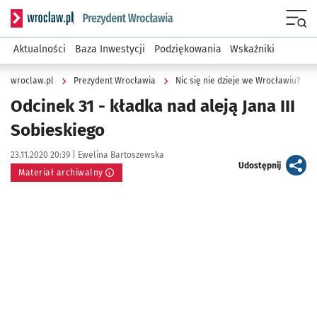
Serwis informacyjny wroclaw.pl podserwis: Prezydent Wroc
Menu
Aktualności
Baza Inwestycji
Podziękowania
Wskaźniki
wroclaw.pl
Prezydent Wrocławia
Nic się nie dzieje we Wrocławiu?
Odcinek 31 - kładka nad aleją Jana III
Sobieskiego
Data publikacji:
Autor:
23.11.2020 20:39 |
Ewelina Bartoszewska
artykuł
Udostępnij
Materiał archiwalny