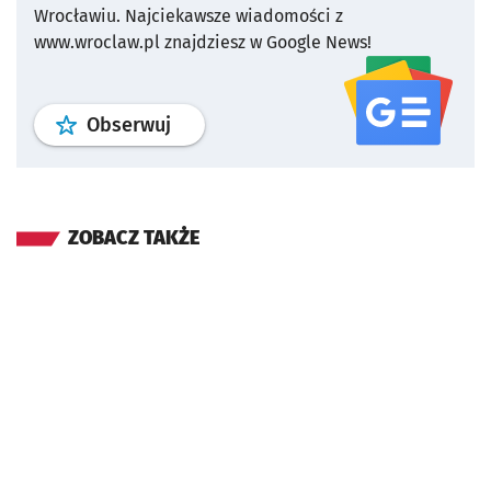
Wrocławiu.
Najciekawsze wiadomości z
www.wroclaw.pl znajdziesz w Google News!
profil
google news
serwisu wroclaw
Obserwuj
ZOBACZ TAKŻE