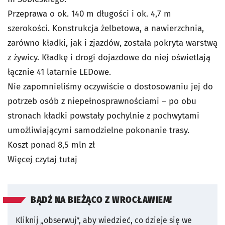
Przeprawa o ok. 140 m długości i ok. 4,7 m
szerokości.
Konstrukcja żelbetowa, a nawierzchnia,
zarówno kładki, jak i zjazdów, została pokryta warstwą
z żywicy. Kładkę i drogi dojazdowe do niej oświetlają
łącznie 41 latarnie LEDowe.
Nie zapomnieliśmy oczywiście o dostosowaniu jej do
potrzeb osób z niepełnosprawnościami
– po obu
stronach kładki powstały pochylnie z pochwytami
umożliwiającymi samodzielne pokonanie trasy.
Koszt ponad 8,5 mln zł
Więcej czytaj tutaj
BĄDŹ NA BIEŻĄCO Z WROCŁAWIEM!
Kliknij „obserwuj”, aby wiedzieć, co dzieje się we