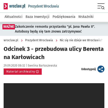
Serwis informacyjny wroclaw.pl podserwis: Prezydent Wroc
Menu
Aktualności
Baza Inwestycji
Podziękowania
Wskaźniki
WAŻNE
Zakończenie remontu przystanku "pl. Jana Pawła II".
Autobusy będą się tam znowu zatrzymywać
wroclaw.pl
Prezydent Wrocławia
Nic się nie dzieje we Wrocławiu?
Odcinek 3 - przebudowa ulicy Berenta
na Karłowicach
Data publikacji:
Autor:
29.09.2020 08:32 |
Ewelina Bartoszewska
artykuł
Udostępnij
Materiał archiwalny