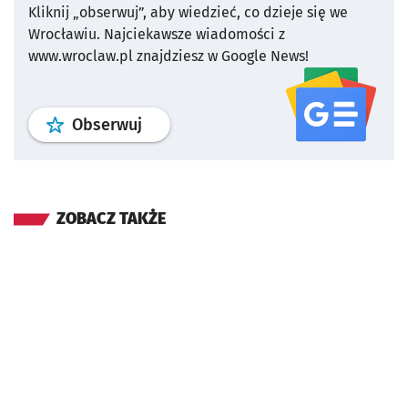
Kliknij „obserwuj”, aby wiedzieć, co dzieje się we
Wrocławiu.
Najciekawsze wiadomości z
www.wroclaw.pl znajdziesz w Google News!
profil
google news
serwisu wroclaw
Obserwuj
ZOBACZ TAKŻE