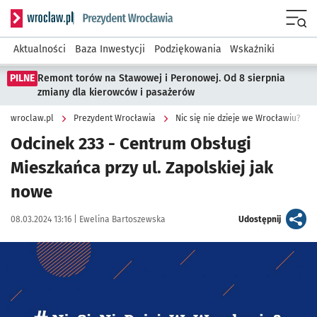
Serwis informacyjny wroclaw.pl podserwis: Prezydent Wroc
Menu
Aktualności
Baza Inwestycji
Podziękowania
Wskaźniki
PILNE
Remont torów na Stawowej i Peronowej. Od 8 sierpnia
zmiany dla kierowców i pasażerów
wroclaw.pl
Prezydent Wrocławia
Nic się nie dzieje we Wrocławiu?
Odcinek 233 - Centrum Obsługi
Mieszkańca przy ul. Zapolskiej jak
nowe
Data publikacji:
Autor:
artykuł
08.03.2024 13:16 |
Ewelina Bartoszewska
Udostępnij
Kliknij, aby powiększyć