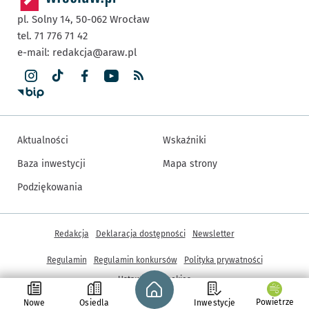
pl. Solny 14,
50-062
Wrocław
tel. 71 776 71 42
e-mail:
redakcja@araw.pl
Aktualności
Wskaźniki
Baza inwestycji
Mapa strony
Podziękowania
Inne informacje
Redakcja
Deklaracja dostępności
Newsletter
Regulamin
Regulamin konkursów
Polityka prywatności
Strona główna - wroclaw.pl
Ustawienia cookies
Powietrze
Nowe
Osiedla
Inwestycje
© Copyright 2005-2026, ARAW S.A., Gmina Wrocław