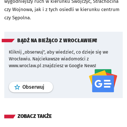
wygodniejszy ruch w kierunku Swojczyc, Strachocina
czy Wojnowa, jak i z tych osiedli w kierunku centrum
czy Sępolna.
BĄDŹ NA BIEŻĄCO Z WROCŁAWIEM!
Kliknij „obserwuj”, aby wiedzieć, co dzieje się we
Wrocławiu.
Najciekawsze wiadomości z
www.wroclaw.pl znajdziesz w Google News!
profil
google news
serwisu wroclaw
Obserwuj
ZOBACZ TAKŻE