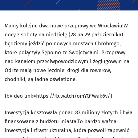
Mamy kolejne dwa nowe przeprawy we Wrocławiu!W
nocy z soboty na niedzielę (28 na 29 października)
będziemy jeździć po nowych mostach Chrobrego,
które połączyły Sępolno ze Swojczycami. Przeprawy
nad kanałem przeciwpowodziowym i żeglugowym na
Odrze mają nowe jezdnie, drogi dla rowerów,
chodniki, są ładne oświetlone.
fbVideo link=https://fb.watch/omYQ9wak6v/]
Inwestycja kosztowała ponad 83 miliony złotych i była
finansowana z budżetu miasta.To bardzo ważna
inwestycja infrastrukturalna, która pozwoli zapewnić