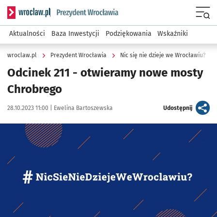
Serwis informacyjny wroclaw.pl podserwis: Prezydent Wroc
Menu
Aktualności
Baza Inwestycji
Podziękowania
Wskaźniki
wroclaw.pl
Prezydent Wrocławia
Nic się nie dzieje we Wrocławiu?
Odcinek 211 - otwieramy nowe mosty
Chrobrego
Data publikacji:
Autor:
artykuł
28.10.2023 11:00 |
Ewelina Bartoszewska
Udostępnij
Kliknij, aby powiększyć