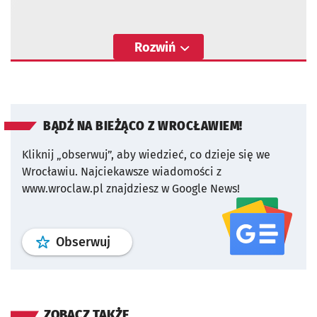
Rozwiń
BĄDŹ NA BIEŻĄCO Z WROCŁAWIEM!
Kliknij „obserwuj”, aby wiedzieć, co dzieje się we
Wrocławiu.
Najciekawsze wiadomości z
www.wroclaw.pl znajdziesz w Google News!
profil
google news
serwisu wroclaw
Obserwuj
ZOBACZ TAKŻE