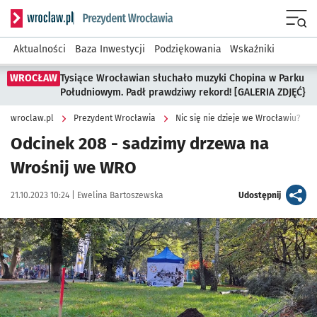
Serwis informacyjny wroclaw.pl podserwis: Prezydent Wroc
Menu
Aktualności
Baza Inwestycji
Podziękowania
Wskaźniki
WROCŁAW
Tysiące Wrocławian słuchało muzyki Chopina w Parku
Południowym. Padł prawdziwy rekord! [GALERIA ZDJĘĆ}
wroclaw.pl
Prezydent Wrocławia
Nic się nie dzieje we Wrocławiu?
Odcinek 208 - sadzimy drzewa na
Wrośnij we WRO
Data publikacji:
Autor:
artykuł
21.10.2023 10:24 |
Ewelina Bartoszewska
Udostępnij
Kliknij, aby powiększyć