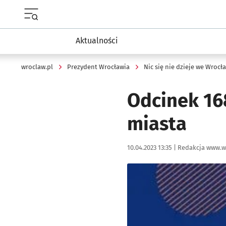
Menu główne portalu wroclaw.pl
Aktualności
wroclaw.pl
Prezydent Wrocławia
Nic się nie dzieje we Wrocł
Odcinek 168
miasta
Data publikacji:
Autor:
10.04.2023 13:35 |
Redakcja www.w
Kliknij, aby powiększyć