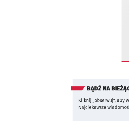
BĄDŹ NA BIEŻĄ
Kliknij „obserwuj”, aby 
Najciekawsze wiadomośc