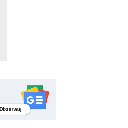
profil
google news
serwisu wroclaw.pl
Obserwuj