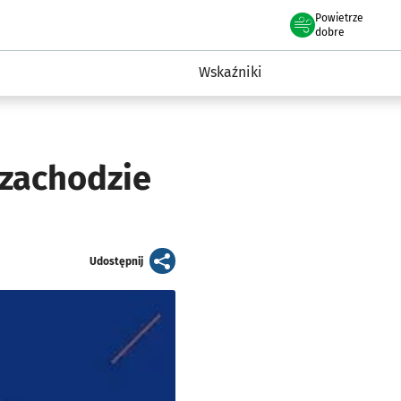
Powietrze
we Wrocławiu
ent Wrocławia
dobre
a
Wskaźniki
 zachodzie
artykuł
Udostępnij