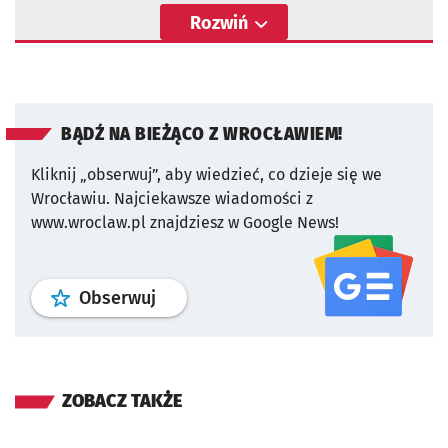
Rozwiń
BĄDŹ NA BIEŻĄCO Z WROCŁAWIEM!
Kliknij „obserwuj”, aby wiedzieć, co dzieje się we
Wrocławiu.
Najciekawsze wiadomości z
www.wroclaw.pl znajdziesz w Google News!
profil
google news
serwisu wroclaw
Obserwuj
ZOBACZ TAKŻE