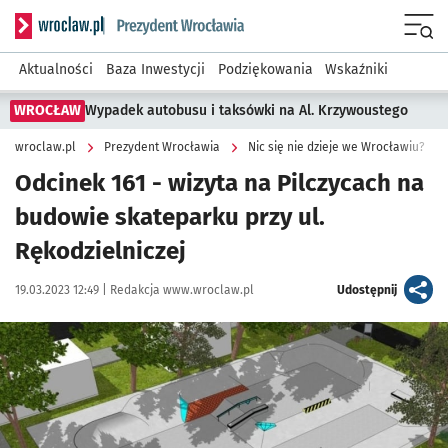
Serwis informacyjny wroclaw.pl podserwis: Prezydent Wroc
Menu
Aktualności
Baza Inwestycji
Podziękowania
Wskaźniki
WROCŁAW
Wypadek autobusu i taksówki na Al. Krzywoustego
wroclaw.pl
Prezydent Wrocławia
Nic się nie dzieje we Wrocławiu?
Odcinek 161 - wizyta na Pilczycach na
budowie skateparku przy ul.
Rękodzielniczej
Data publikacji:
Autor:
artykuł
19.03.2023 12:49 |
Redakcja www.wroclaw.pl
Udostępnij
Kliknij, aby powiększyć