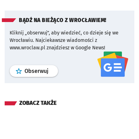
BĄDŹ NA BIEŻĄCO Z WROCŁAWIEM!
Kliknij „obserwuj”, aby wiedzieć, co dzieje się we
Wrocławiu.
Najciekawsze wiadomości z
www.wroclaw.pl znajdziesz w Google News!
profil
google news
serwisu wroclaw
Obserwuj
ZOBACZ TAKŻE