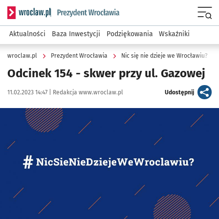
Serwis informacyjny wroclaw.pl podserwis: Prezydent Wroc
Menu
Aktualności
Baza Inwestycji
Podziękowania
Wskaźniki
wroclaw.pl
Prezydent Wrocławia
Nic się nie dzieje we Wrocławiu?
Odcinek 154 - skwer przy ul. Gazowej
Data publikacji:
Autor:
artykuł
11.02.2023 14:47 |
Redakcja www.wroclaw.pl
Udostępnij
Kliknij, aby powiększyć