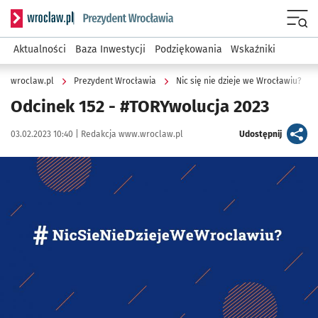
Serwis informacyjny wroclaw.pl podserwis: Prezydent Wroc
Menu
Aktualności
Baza Inwestycji
Podziękowania
Wskaźniki
wroclaw.pl
Prezydent Wrocławia
Nic się nie dzieje we Wrocławiu?
Odcinek 152 - #TORYwolucja 2023
Data publikacji:
Autor:
artykuł
03.02.2023 10:40 |
Redakcja www.wroclaw.pl
Udostępnij
Kliknij, aby powiększyć