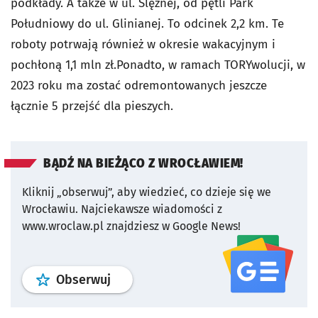
podkłady. A także w ul. Ślężnej, od pętli Park
Południowy do ul. Glinianej. To odcinek 2,2 km. Te
roboty potrwają również w okresie wakacyjnym i
pochłoną 1,1 mln zł.Ponadto, w ramach TORYwolucji, w
2023 roku ma zostać odremontowanych jeszcze
łącznie 5 przejść dla pieszych.
BĄDŹ NA BIEŻĄCO Z WROCŁAWIEM!
Kliknij „obserwuj”, aby wiedzieć, co dzieje się we
Wrocławiu.
Najciekawsze wiadomości z
www.wroclaw.pl znajdziesz w Google News!
profil
google news
serwisu wroclaw
Obserwuj