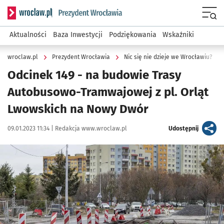
Serwis informacyjny wroclaw.pl podserwis: Prezydent Wroc
Menu
Aktualności
Baza Inwestycji
Podziękowania
Wskaźniki
wroclaw.pl
Prezydent Wrocławia
Nic się nie dzieje we Wrocławiu?
Odcinek 149 - na budowie Trasy
Autobusowo-Tramwajowej z pl. Orląt
Lwowskich na Nowy Dwór
Data publikacji:
Autor:
artykuł
09.01.2023 11:34 |
Redakcja www.wroclaw.pl
Udostępnij
Kliknij, aby powiększyć