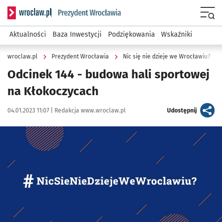
Serwis informacyjny wroclaw.pl podserwis: Prezydent Wroc
Menu
Aktualności
Baza Inwestycji
Podziękowania
Wskaźniki
wroclaw.pl
Prezydent Wrocławia
Nic się nie dzieje we Wrocławiu?
Odcinek 144 - budowa hali sportowej
na Kłokoczycach
Data publikacji:
Autor:
artykuł
04.01.2023 11:07 |
Redakcja www.wroclaw.pl
Udostępnij
Kliknij, aby powiększyć