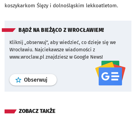
koszykarkom Ślęzy i dolnośląskim lekkoatletom.
BĄDŹ NA BIEŻĄCO Z WROCŁAWIEM!
Kliknij „obserwuj”, aby wiedzieć, co dzieje się we
Wrocławiu.
Najciekawsze wiadomości z
www.wroclaw.pl znajdziesz w Google News!
profil
google news
serwisu wroclaw
Obserwuj
ZOBACZ TAKŻE