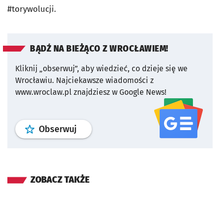
#torywolucji.
BĄDŹ NA BIEŻĄCO Z WROCŁAWIEM!
Kliknij „obserwuj”, aby wiedzieć, co dzieje się we
Wrocławiu.
Najciekawsze wiadomości z
www.wroclaw.pl znajdziesz w Google News!
profil
google news
serwisu wroclaw
Obserwuj
ZOBACZ TAKŻE