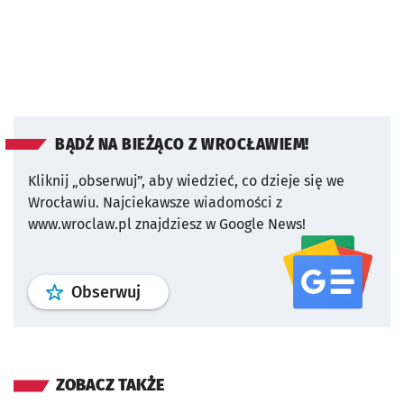
BĄDŹ NA BIEŻĄCO Z WROCŁAWIEM!
Kliknij „obserwuj”, aby wiedzieć, co dzieje się we
Wrocławiu.
Najciekawsze wiadomości z
www.wroclaw.pl znajdziesz w Google News!
profil
google news
serwisu wroclaw
Obserwuj
ZOBACZ TAKŻE