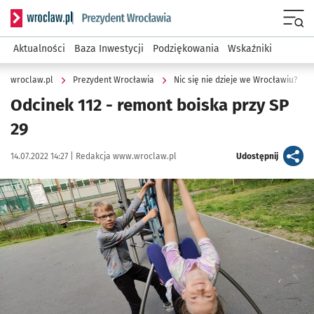
Serwis informacyjny wroclaw.pl podserwis: Prezydent Wroc
Menu
Aktualności
Baza Inwestycji
Podziękowania
Wskaźniki
wroclaw.pl
Prezydent Wrocławia
Nic się nie dzieje we Wrocławiu?
Odcinek 112 - remont boiska przy SP
29
Data publikacji:
Autor:
artykuł
14.07.2022 14:27 |
Redakcja www.wroclaw.pl
Udostępnij
Kliknij, aby powiększyć