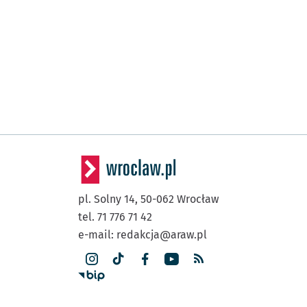
pl. Solny 14,
50-062
Wrocław
tel. 71 776 71 42
e-mail:
redakcja@araw.pl