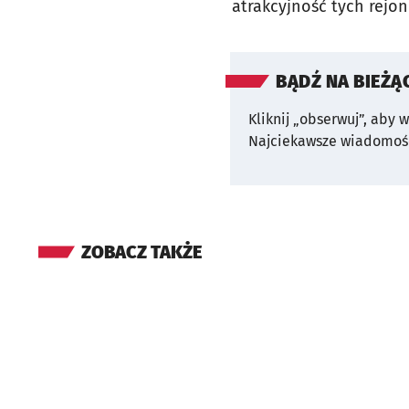
atrakcyjność tych rejo
BĄDŹ NA BIEŻĄ
Kliknij „obserwuj”, aby 
Najciekawsze wiadomośc
ZOBACZ TAKŻE