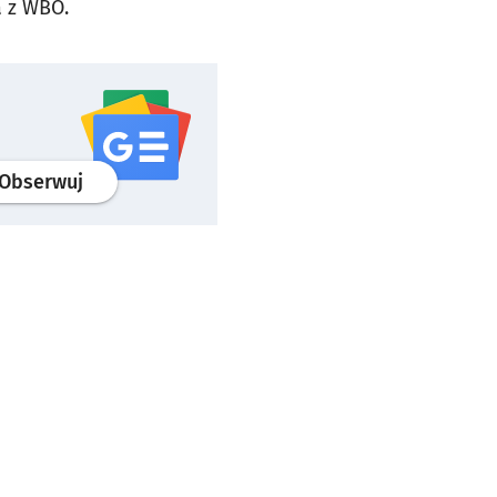
a z WBO.
profil
google news
serwisu wroclaw.pl
Obserwuj