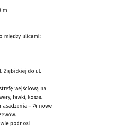
0 m
o między ulicami:
Ziębickiej do ul.
strefę wejściową na
wery, ławki, kosze.
i nasadzenia – 74 nowe
rzewów.
iwie podnosi