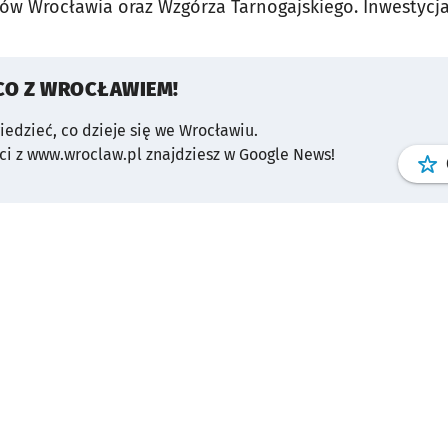
nów Wrocławia oraz Wzgórza Tarnogajskiego. Inwestycj
CO Z WROCŁAWIEM!
wiedzieć, co dzieje się we Wrocławiu.
i z www.wroclaw.pl znajdziesz w Google News!