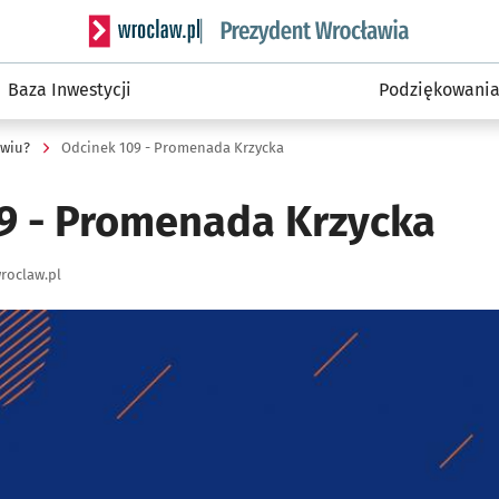
Serwis informacyjny wroclaw.pl podserwis: Prezyd
Baza Inwestycji
Podziękowani
awiu?
Odcinek 109 - Promenada Krzycka
9 - Promenada Krzycka
roclaw.pl