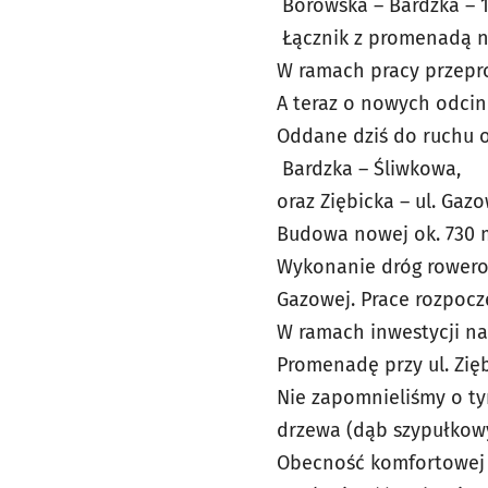
Borowska – Bardzka – 
Łącznik z promenadą n
W ramach pracy przepro
A teraz o nowych odcin
Oddane dziś do ruchu o
Bardzka – Śliwkowa,
oraz Ziębicka – ul. Gazo
Budowa nowej ok. 730 m
Wykonanie dróg rowerowy
Gazowej. Prace rozpoczę
W ramach inwestycji na
Promenadę przy ul. Ziębi
Nie zapomnieliśmy o tym
drzewa (dąb szypułkowy,
Obecność komfortowej d