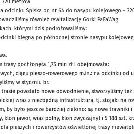
1 320 metrów
a odcinku Spiska od nr 64 do nasypu kolejowego – 32
wadziliśmy również rewitalizację Górki PaFaWag
kach, którymi dziś podróżowaliśmy:
dcinki biegną po północnej stronie nasypu kolejoweg
wa.
 trasy pochłonęła 1,75 mln zł i obejmowała:
ch, ciągu pieszo-rowerowego m.in.: na odcinku od ul. 
liśmy w styczniu br.
 trasie powstało nowe odwodnienie, stworzyliśmy też 
ckiej wraz z niezbędną infrastrukturą, tj. stojaki na ro
, by było jeszcze bardziej zielono: są nowe trawniki 
 klon jawor, wiąz polny, klon zwyczajny) i 5 188 szt. k
la pieszych i rowerzystów oświetlonej trasy niewątpl