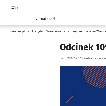
Menu główne portalu wroclaw.pl
Aktualności
wroclaw.pl
Prezydent Wrocławia
Nic się nie dzieje we Wrocł
Odcinek 10
Data publikacji:
Autor:
06.07.2022 14:07 |
Redakcja www.w
Kliknij, aby powiększyć