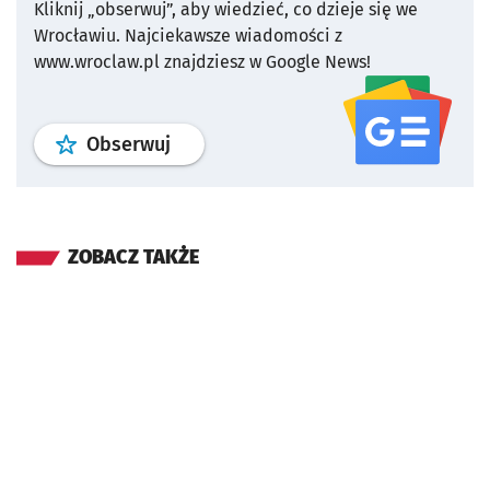
Kliknij „obserwuj”, aby wiedzieć, co dzieje się we
Wrocławiu.
Najciekawsze wiadomości z
www.wroclaw.pl znajdziesz w Google News!
profil
google news
serwisu wroclaw
Obserwuj
ZOBACZ TAKŻE