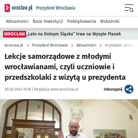
Serwis informacyjny wroclaw.pl podserwis: Prezydent Wroc
Menu
Aktualności
Baza Inwestycji
Podziękowania
Wskaźniki
WROCŁAW
„Lato na Dolnym Śląsku” trwa na Wyspie Piasek
wroclaw.pl
Prezydent Wrocławia
Aktualności
Uczniowie i przedsz
Lekcje samorządowe z młodymi
wrocławianami, czyli uczniowie i
przedszkolaki z wizytą u prezydenta
Data publikacji:
Autor:
artykuł
20.02.2024 15:16 |
Redakcja www.wroclaw.pl
Udostępnij