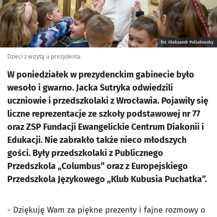
fot. Oleksandr Poliakovsky
Dzieci z wizytą u prezydenta
W poniedziałek w prezydenckim gabinecie było
wesoło i gwarno. Jacka Sutryka odwiedzili
uczniowie i przedszkolaki z Wrocławia. Pojawiły się
liczne reprezentacje ze szkoły podstawowej nr 77
oraz ZSP Fundacji Ewangelickie Centrum Diakonii i
Edukacji. Nie zabrakło także nieco młodszych
gości. Były przedszkolaki z Publicznego
Przedszkola „Columbus” oraz z Europejskiego
Przedszkola Językowego „Klub Kubusia Puchatka”.
- Dziękuję Wam za piękne prezenty i fajne rozmowy o