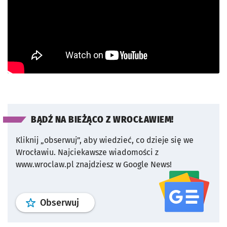
BĄDŹ NA BIEŻĄCO Z WROCŁAWIEM!
Kliknij „obserwuj”, aby wiedzieć, co dzieje się we
Wrocławiu.
Najciekawsze wiadomości z
www.wroclaw.pl znajdziesz w Google News!
profil
google news
serwisu wroclaw
Obserwuj