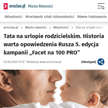
Serwis informacyjny wroclaw.pl podserwis: Miasto równości
Menu
Aktualności
Wrocławski szlak różnorodności
Równe traktowanie
wroclaw.pl
Miasto równości
Aktualności
Tata na urlopie rodzicielskim. Historia
warta opowiedzenia Rusza 5. edycja
kampanii „Facet na 100 PRO”
Data publikacji:
Autor:
artykuł
03.06.2026 11:33 |
Redakcja www.wroclaw.pl
Udostępnij
Kliknij, aby powiększyć