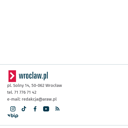
pl. Solny 14,
50-062
Wrocław
tel. 71 776 71 42
e-mail:
redakcja@araw.pl