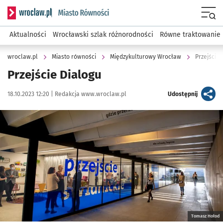
Serwis informacyjny wroclaw.pl podserwis: Miasto równości
Menu
Aktualności
Wrocławski szlak różnorodności
Równe traktowanie
wroclaw.pl
Miasto równości
Międzykulturowy Wrocław
Przejście 
Przejście Dialogu
Data publikacji:
Autor:
artykuł
18.10.2023 12:20 |
Redakcja www.wroclaw.pl
Udostępnij
Kliknij, aby powiększyć
Tomasz Hołod