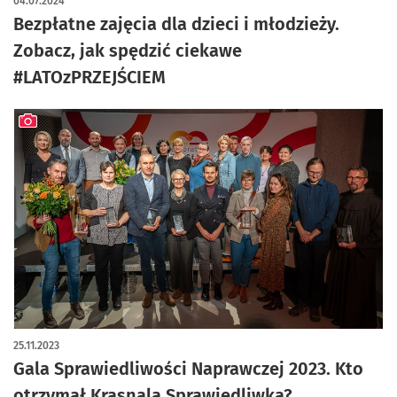
04.07.2024
Bezpłatne zajęcia dla dzieci i młodzieży.
Zobacz, jak spędzić ciekawe
#LATOzPRZEJŚCIEM
artykuł z galerią zdjęć
25.11.2023
Gala Sprawiedliwości Naprawczej 2023. Kto
otrzymał Krasnala Sprawiedliwka?