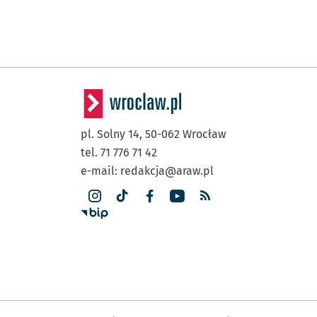
pl. Solny 14,
50-062
Wrocław
tel. 71 776 71 42
e-mail:
redakcja@araw.pl