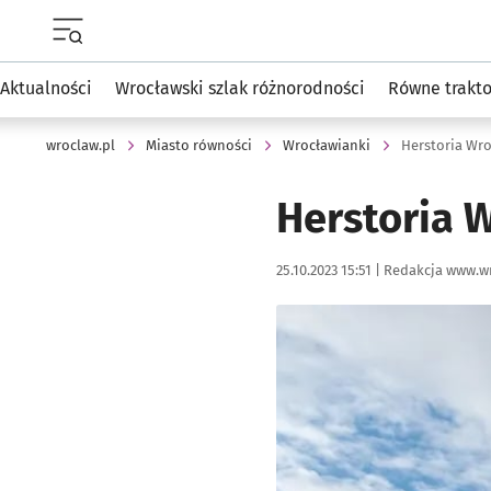
Menu główne portalu wroclaw.pl
Aktualności
Wrocławski szlak różnorodności
Równe trakt
wroclaw.pl
Miasto równości
Wrocławianki
Herstoria Wr
Herstoria 
Data publikacji:
Autor:
25.10.2023 15:51 |
Redakcja www.wr
Kliknij, aby powiększyć