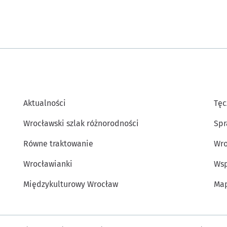
Aktualności
Tęc
Wrocławski szlak różnorodności
Spr
Równe traktowanie
Wro
Wrocławianki
Wsp
Międzykulturowy Wrocław
Map
Inne informacje