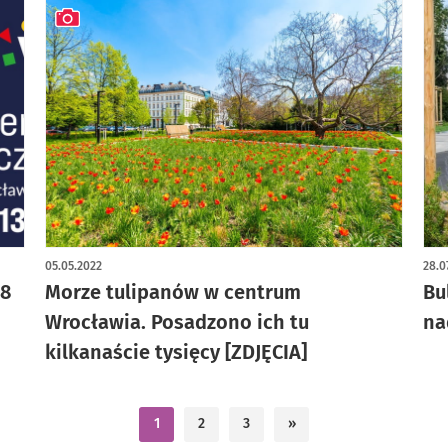
artykuł z galerią zdjęć
05.05.2022
28.0
 8
Morze tulipanów w centrum
Bu
Wrocławia. Posadzono ich tu
na
kilkanaście tysięcy [ZDJĘCIA]
1
2
3
»