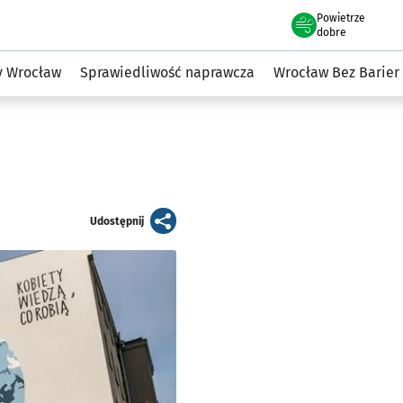
Powietrze
we Wrocławiu
to równości
dobre
y Wrocław
Sprawiedliwość naprawcza
Wrocław Bez Barier
artykuł
Udostępnij