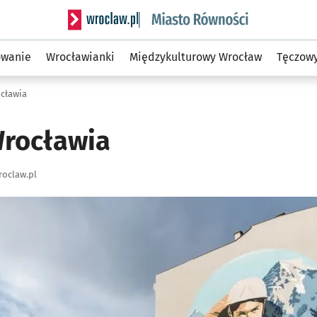
Serwis informacyjny wroclaw.pl podserwis: Mias
owanie
Wrocławianki
Międzykulturowy Wrocław
Tęczow
ocławia
Wrocławia
oclaw.pl