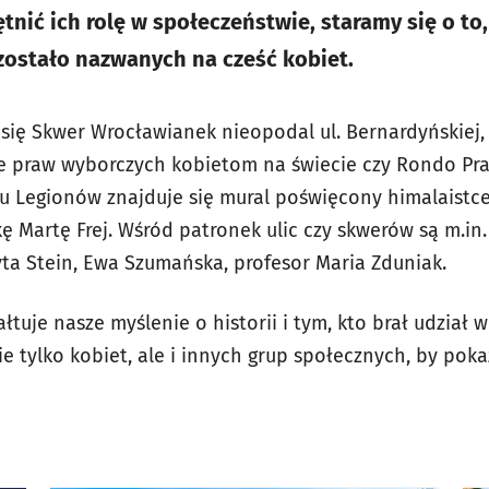
tnić ich rolę w społeczeństwie, staramy się o to, 
zostało nazwanych na cześć kobiet.
się Skwer Wrocławianek nieopodal ul. Bernardyńskiej,
 praw wyborczych kobietom na świecie czy Rondo Praw
u Legionów znajduje się mural poświęcony himalaistc
ę Martę Frej. Wśród patronek ulic czy skwerów są m.in.
yta Stein, Ewa Szumańska, profesor Maria Zduniak.
łtuje nasze myślenie o historii i tym, kto brał udział 
e tylko kobiet, ale i innych grup społecznych, by po