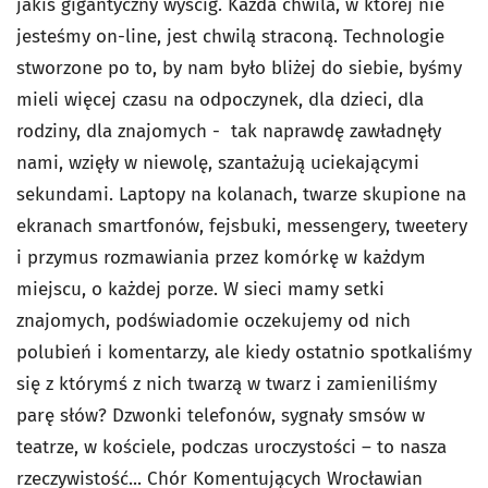
jakiś gigantyczny wyścig. Każda chwila, w której nie
jesteśmy on-line, jest chwilą straconą. Technologie
stworzone po to, by nam było bliżej do siebie, byśmy
mieli więcej czasu na odpoczynek, dla dzieci, dla
rodziny, dla znajomych - tak naprawdę zawładnęły
nami, wzięły w niewolę, szantażują uciekającymi
sekundami. Laptopy na kolanach, twarze skupione na
ekranach smartfonów, fejsbuki, messengery, tweetery
i przymus rozmawiania przez komórkę w każdym
miejscu, o każdej porze. W sieci mamy setki
znajomych, podświadomie oczekujemy od nich
polubień i komentarzy, ale kiedy ostatnio spotkaliśmy
się z którymś z nich twarzą w twarz i zamieniliśmy
parę słów? Dzwonki telefonów, sygnały smsów w
teatrze, w kościele, podczas uroczystości – to nasza
rzeczywistość... Chór Komentujących Wrocławian