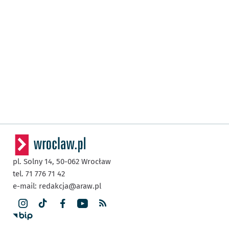
pl. Solny 14,
50-062
Wrocław
tel. 71 776 71 42
e-mail:
redakcja@araw.pl