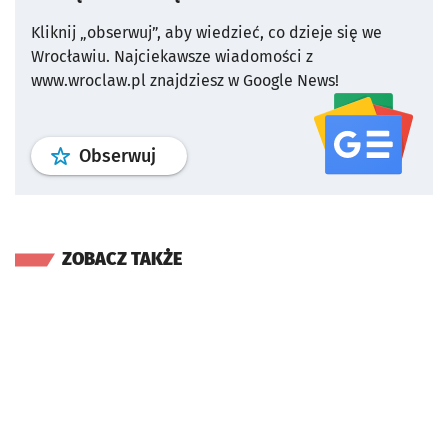
Kliknij „obserwuj”, aby wiedzieć, co dzieje się we
Wrocławiu.
Najciekawsze wiadomości z
www.wroclaw.pl znajdziesz w Google News!
profil
google news
serwisu wroclaw
Obserwuj
ZOBACZ TAKŻE