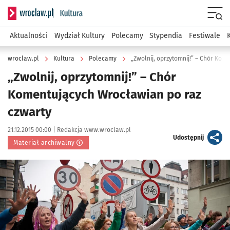
Serwis informacyjny wroclaw.pl podserwis: Kultura
Menu
Aktualności
Wydział Kultury
Polecamy
Stypendia
Festiwale
wroclaw.pl
Kultura
Polecamy
„Zwolnij, oprzytomnij!” – Chór Kom
„Zwolnij, oprzytomnij!” – Chór
Komentujących Wrocławian po raz
czwarty
Data publikacji:
Autor:
21.12.2015 00:00 |
Redakcja www.wroclaw.pl
artykuł
Udostępnij
Materiał archiwalny
Kliknij, aby powiększyć