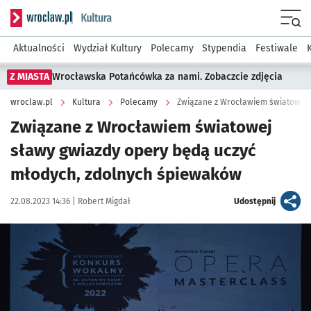
Serwis informacyjny wroclaw.pl podserwis: Kultura
Menu
Aktualności
Wydział Kultury
Polecamy
Stypendia
Festiwale
Z MIASTA
Wrocławska Potańcówka za nami. Zobaczcie zdjęcia
wroclaw.pl
Kultura
Polecamy
Związane z Wrocławiem światowej
sławy gwiazdy opery będą uczyć
młodych, zdolnych śpiewaków
Data publikacji:
Autor:
artykuł
22.08.2023 14:36 |
Robert Migdał
Udostępnij
Kliknij, aby powiększyć