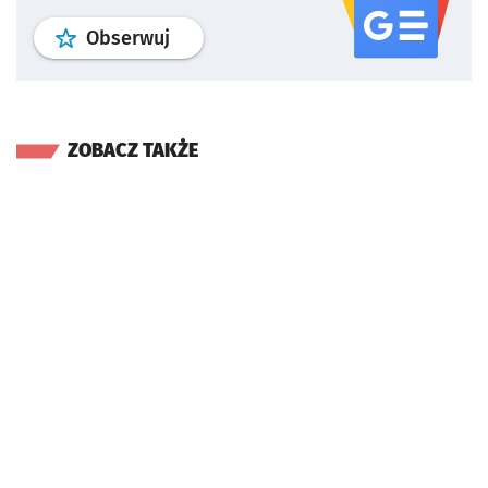
profil
google news
serwisu wroclaw
Obserwuj
ZOBACZ TAKŻE