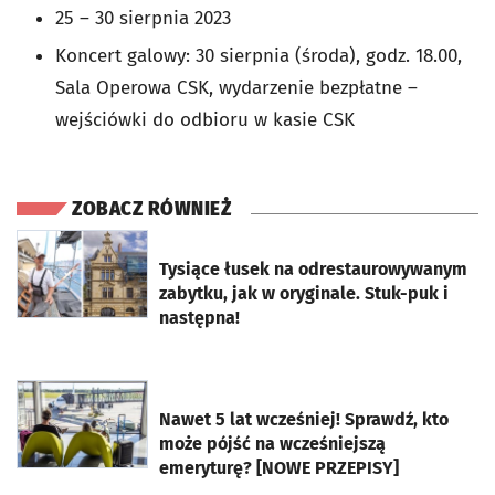
25 – 30 sierpnia 2023
Koncert galowy: 30 sierpnia (środa), godz. 18.00,
Sala Operowa CSK, wydarzenie bezpłatne –
wejściówki do odbioru w kasie CSK
ZOBACZ RÓWNIEŻ
otworzy się w nowej karcie
Tysiące łusek na odrestaurowywanym
zabytku, jak w oryginale. Stuk-puk i
następna!
otworzy się w nowej karcie
Nawet 5 lat wcześniej! Sprawdź, kto
może pójść na wcześniejszą
emeryturę? [NOWE PRZEPISY]