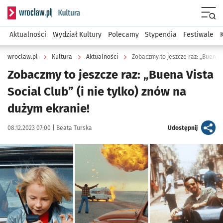
Serwis informacyjny wroclaw.pl podserwis: Kultura
Menu
Aktualności
Wydział Kultury
Polecamy
Stypendia
Festiwale
wroclaw.pl
Kultura
Aktualności
Zobaczmy to jeszcze raz: „Buena Vista
Social Club” (i nie tylko) znów na
dużym ekranie!
Data publikacji:
Autor:
artykuł
08.12.2023 07:00 |
Beata Turska
Udostępnij
Kliknij, aby zobaczyć galerię