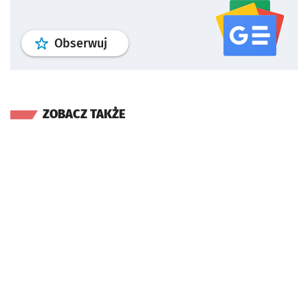
profil
google news
serwisu wroclaw
Obserwuj
ZOBACZ TAKŻE