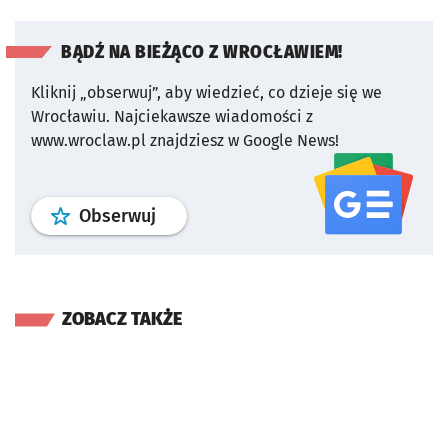
BĄDŹ NA BIEŻĄCO Z WROCŁAWIEM!
Kliknij „obserwuj”, aby wiedzieć, co dzieje się we
Wrocławiu.
Najciekawsze wiadomości z
www.wroclaw.pl znajdziesz w Google News!
profil
google news
serwisu wroclaw
Obserwuj
ZOBACZ TAKŻE