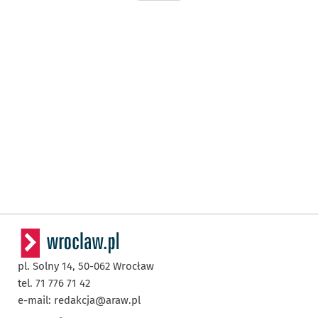
pl. Solny 14,
50-062
Wrocław
tel. 71 776 71 42
e-mail:
redakcja@araw.pl