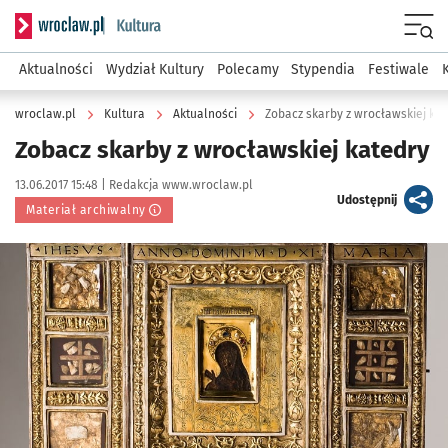
Serwis informacyjny wroclaw.pl podserwis: Kultura
Menu
Aktualności
Wydział Kultury
Polecamy
Stypendia
Festiwale
wroclaw.pl
Kultura
Aktualności
Zobacz skarby z wrocławskiej ka
Zobacz skarby z wrocławskiej katedry
Data publikacji:
Autor:
13.06.2017 15:48 |
Redakcja www.wroclaw.pl
artykuł
Udostępnij
Materiał archiwalny
Kliknij, aby powiększyć