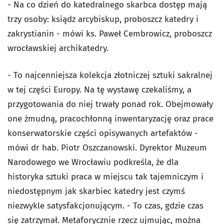
- Na co dzień do katedralnego skarbca dostęp mają
trzy osoby: ksiądz arcybiskup, proboszcz katedry i
zakrystianin - mówi ks. Paweł Cembrowicz, proboszcz
wrocławskiej archikatedry.
- To najcenniejsza kolekcja złotniczej sztuki sakralnej
w tej części Europy. Na tę wystawę czekaliśmy, a
przygotowania do niej trwały ponad rok. Obejmowały
one żmudną, pracochłonną inwentaryzację oraz prace
konserwatorskie części opisywanych artefaktów -
mówi dr hab. Piotr Oszczanowski. Dyrektor Muzeum
Narodowego we Wrocławiu podkreśla, że dla
historyka sztuki praca w miejscu tak tajemniczym i
niedostępnym jak skarbiec katedry jest czymś
niezwykle satysfakcjonującym. - To czas, gdzie czas
się zatrzymał. Metaforycznie rzecz ujmując, można