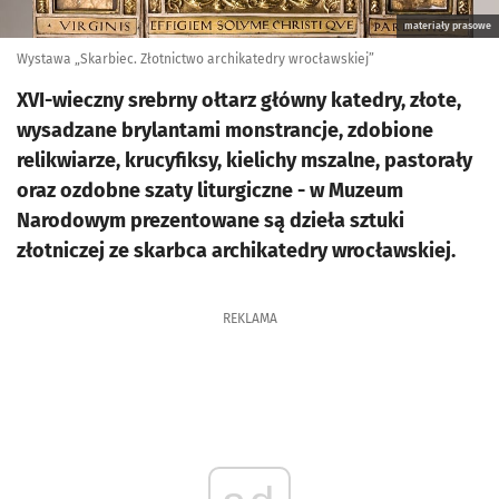
materiały prasowe
Wystawa „Skarbiec. Złotnictwo archikatedry wrocławskiej”
XVI-wieczny srebrny ołtarz główny katedry, złote,
wysadzane brylantami monstrancje, zdobione
relikwiarze, krucyfiksy, kielichy mszalne, pastorały
oraz ozdobne szaty liturgiczne - w Muzeum
Narodowym prezentowane są dzieła sztuki
złotniczej ze skarbca archikatedry wrocławskiej.
REKLAMA