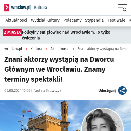
Serwis informacyjny wroclaw.pl podserwis: Kultura
Menu
Aktualności
Wydział Kultury
Polecamy
Stypendia
Festiwale
Z MIASTA
Policyjny śmigłowiec nad Wrocławiem. To tylko
ćwiczenia
wroclaw.pl
Kultura
Aktualności
Znani aktorzy wystąpią na Dwor
Znani aktorzy wystąpią na Dworcu
Głównym we Wrocławiu. Znamy
terminy spektakli!
Data publikacji:
Autor:
artykuł
09.08.2024 10:56 |
Paulina Krawczyk
Udostępnij
Kliknij, aby powiększyć