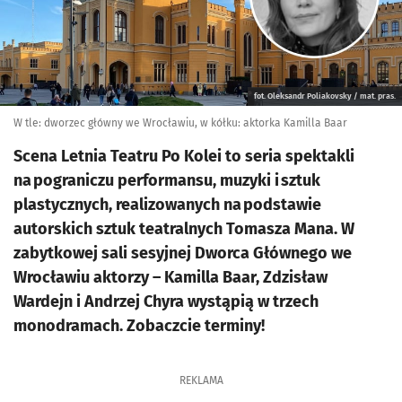
fot. Oleksandr Poliakovsky / mat. pras.
W tle: dworzec główny we Wrocławiu, w kółku: aktorka Kamilla Baar
Scena Letnia Teatru Po Kolei to seria spektakli
na pograniczu performansu, muzyki i sztuk
plastycznych, realizowanych na podstawie
autorskich sztuk teatralnych Tomasza Mana. W
zabytkowej sali sesyjnej Dworca Głównego we
Wrocławiu aktorzy – Kamilla Baar, Zdzisław
Wardejn i Andrzej Chyra wystąpią w trzech
monodramach. Zobaczcie terminy!
REKLAMA