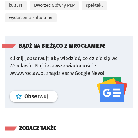
kultura
Dworzec Główny PKP
spektakl
wydarzenia kulturalne
BĄDŹ NA BIEŻĄCO Z WROCŁAWIEM!
Kliknij „obserwuj”, aby wiedzieć, co dzieje się we
Wrocławiu.
Najciekawsze wiadomości z
www.wroclaw.pl znajdziesz w Google News!
profil
google news
serwisu wroclaw
Obserwuj
ZOBACZ TAKŻE