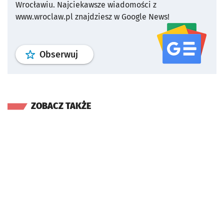
Wrocławiu.
Najciekawsze wiadomości z
www.wroclaw.pl znajdziesz w Google News!
profil
google news
serwisu wroclaw
Obserwuj
ZOBACZ TAKŻE