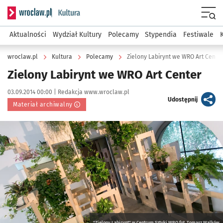
Serwis informacyjny wroclaw.pl podserwis: Kultura
Menu
Aktualności
Wydział Kultury
Polecamy
Stypendia
Festiwale
wroclaw.pl
Kultura
Polecamy
Zielony Labirynt we WRO Art Cente
Zielony Labirynt we WRO Art Center
Data publikacji:
Autor:
03.09.2014 00:00 |
Redakcja www.wroclaw.pl
artykuł
Udostępnij
Materiał archiwalny
Kliknij, aby powiększyć
"Zielony Labirynt" w Centrum Sztuki WRO fot. Tomasz Walków