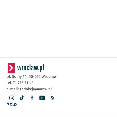
pl. Solny 14,
50-062
Wrocław
tel. 71 776 71 42
e-mail:
redakcja@araw.pl