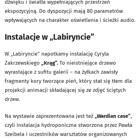
dźwięku i światła wypełniających przestrzeń
ekspozycyjną. Do dyspozycji mają 80 parametrów
wpływających na charakter oświetlenia i ścieżki audio.
I
nstalacje w „Labiryncie”
W „Labiryncie” napotkamy instalację Cyryla
Zakrzewskiego
„Krąg”.
To nieistniejące drzewo
wyrastające z sufitu galerii – na żyłkach zawisły
fragmenty kory tworzące pień, który stał się tłem dla
projekcji animacji składającej się ze zdjęć ściętych
drzew.
Na wystawie zaprezentowana jest też
„Wardian case”
,
czyli instalacja hydroponiczna stworzona przez Pawła
Szeibela i uczestników warsztatów organizowanych