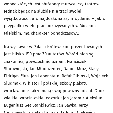
wobec których jest służebną: muzyce, czy teatrowi.
Jednak będąc na służbie nie traci swojej
wyjątkowości, a w najdoskonalszym wydaniu – jak w
przypadku wielu prac pokazywanych w Muzeum
Miejskim, ma charakter ponadczasowy.
Na wystawie w Pałacu Królewskim prezentowanych
jest blisko 150 prac 70 autorów. Wśród nich są
znakomici, powszechnie uznani: Franciszek
Starowiejski, Jan Młodożeniec, Daniel Mróz, Stasys
Eidrigevičius, Jan Lebenstein, Rafał Olbiński, Wojciech
Siudmak. W historii polskiej szkoły plakatu
wrocławianie także mają swój poważny udział. Obok
wielkiej wrocławskiej czwórki: Jan Jaromir Aleksiun,
Eugeniusz Get Stankiewicz, Jan Sawka, Jerzy
Czerniawski, działali tu m.in. Tadeusz Ciałowicz,