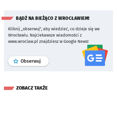
BĄDŹ NA BIEŻĄCO Z WROCŁAWIEM!
Kliknij „obserwuj”, aby wiedzieć, co dzieje się we
Wrocławiu.
Najciekawsze wiadomości z
www.wroclaw.pl znajdziesz w Google News!
profil
google news
serwisu wroclaw
Obserwuj
ZOBACZ TAKŻE