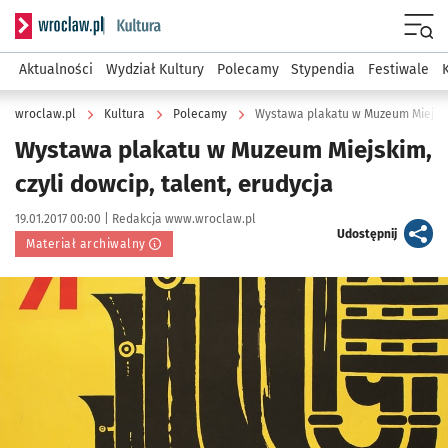
Serwis informacyjny wroclaw.pl podserwis: Kultura
Menu
Aktualności
Wydział Kultury
Polecamy
Stypendia
Festiwale
wroclaw.pl
Kultura
Polecamy
Wystawa plakatu w Muzeum Miejskim
Wystawa plakatu w Muzeum Miejskim,
czyli dowcip, talent, erudycja
Data publikacji:
Autor:
19.01.2017 00:00 |
Redakcja www.wroclaw.pl
artykuł
Udostępnij
Materiał archiwalny
Kliknij, aby powiększyć