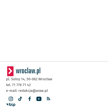
pl. Solny 14,
50-062
Wrocław
tel. 71 776 71 42
e-mail:
redakcja@araw.pl