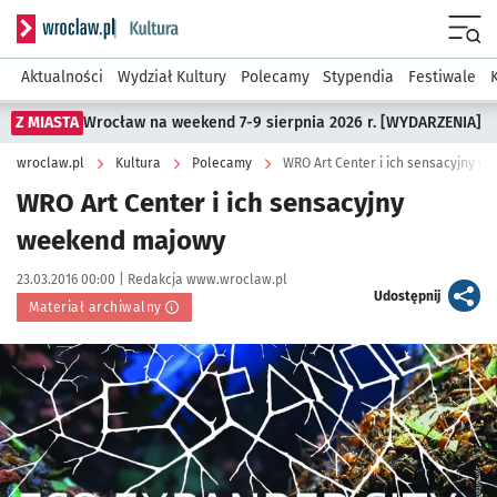
Serwis informacyjny wroclaw.pl podserwis: Kultura
Menu
Aktualności
Wydział Kultury
Polecamy
Stypendia
Festiwale
Z MIASTA
Wrocław na weekend 7-9 sierpnia 2026 r. [WYDARZENIA]
wroclaw.pl
Kultura
Polecamy
WRO Art Center i ich sensacyjny 
WRO Art Center i ich sensacyjny
weekend majowy
Data publikacji:
Autor:
23.03.2016 00:00 |
Redakcja www.wroclaw.pl
artykuł
Udostępnij
Materiał archiwalny
Kliknij, aby powiększyć