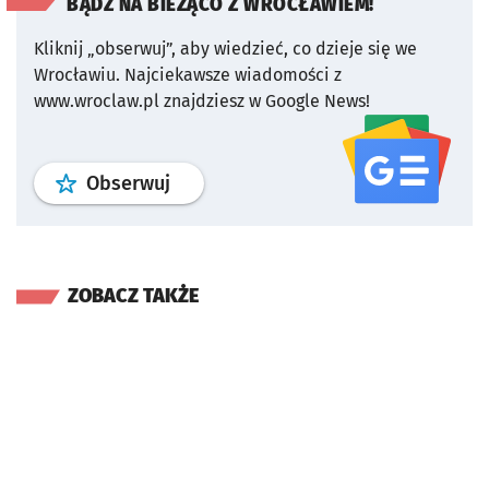
BĄDŹ NA BIEŻĄCO Z WROCŁAWIEM!
Kliknij „obserwuj”, aby wiedzieć, co dzieje się we
Wrocławiu.
Najciekawsze wiadomości z
www.wroclaw.pl znajdziesz w Google News!
profil
google news
serwisu wroclaw
Obserwuj
ZOBACZ TAKŻE