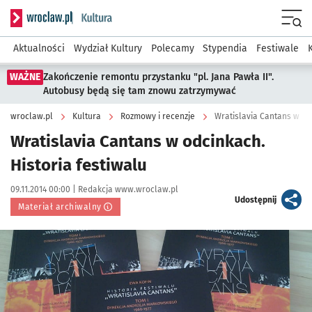
Serwis informacyjny wroclaw.pl podserwis: Kultura
Menu
Aktualności
Wydział Kultury
Polecamy
Stypendia
Festiwale
WAŻNE
Zakończenie remontu przystanku "pl. Jana Pawła II".
Autobusy będą się tam znowu zatrzymywać
wroclaw.pl
Kultura
Rozmowy i recenzje
Wratislavia Cantans w odc
Wratislavia Cantans w odcinkach.
Historia festiwalu
Data publikacji:
Autor:
09.11.2014 00:00 |
Redakcja www.wroclaw.pl
artykuł
Udostępnij
Materiał archiwalny
Kliknij, aby powiększyć