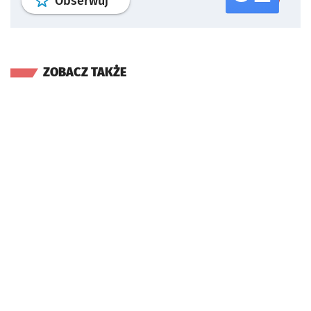
profil
google news
serwisu wroclaw
Obserwuj
ZOBACZ TAKŻE