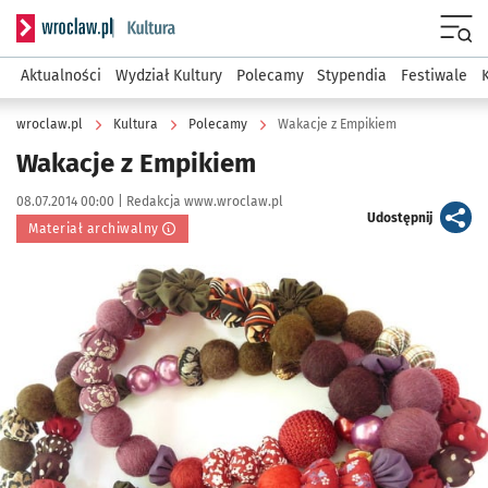
Serwis informacyjny wroclaw.pl podserwis: Kultura
Menu
Aktualności
Wydział Kultury
Polecamy
Stypendia
Festiwale
wroclaw.pl
Kultura
Polecamy
Wakacje z Empikiem
Wakacje z Empikiem
Data publikacji:
Autor:
08.07.2014 00:00 |
Redakcja www.wroclaw.pl
artykuł
Udostępnij
Materiał archiwalny
Kliknij, aby powiększyć