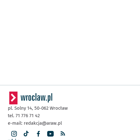
pl. Solny 14,
50-062
Wrocław
tel. 71 776 71 42
e-mail:
redakcja@araw.pl