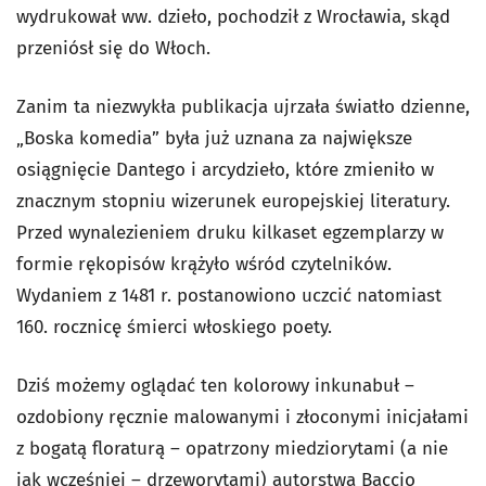
wydrukował ww. dzieło, pochodził z Wrocławia, skąd
przeniósł się do Włoch.
Zanim ta niezwykła publikacja ujrzała światło dzienne,
„Boska komedia” była już uznana za największe
osiągnięcie Dantego i arcydzieło, które zmieniło w
znacznym stopniu wizerunek europejskiej literatury.
Przed wynalezieniem druku kilkaset egzemplarzy w
formie rękopisów krążyło wśród czytelników.
Wydaniem z 1481 r. postanowiono uczcić natomiast
160. rocznicę śmierci włoskiego poety.
Dziś możemy oglądać ten kolorowy inkunabuł –
ozdobiony ręcznie malowanymi i złoconymi inicjałami
z bogatą floraturą – opatrzony miedziorytami (a nie
jak wcześniej – drzeworytami) autorstwa Baccio