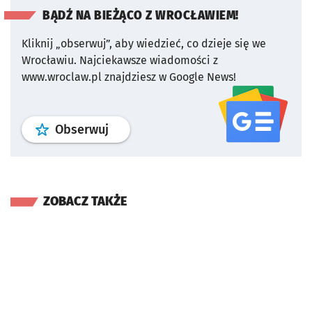
BĄDŹ NA BIEŻĄCO Z WROCŁAWIEM!
Kliknij „obserwuj”, aby wiedzieć, co dzieje się we
Wrocławiu.
Najciekawsze wiadomości z
www.wroclaw.pl znajdziesz w Google News!
profil
google news
serwisu wroclaw
Obserwuj
ZOBACZ TAKŻE