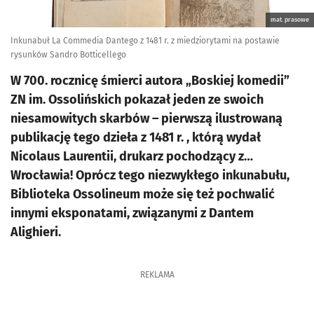
mat. prasowe
Inkunabuł La Commedia Dantego z 1481 r. z miedziorytami na postawie
rysunków Sandro Botticellego
W 700. rocznicę śmierci autora „Boskiej komedii”
ZN im. Ossolińskich pokazał jeden ze swoich
niesamowitych skarbów – pierwszą ilustrowaną
publikację tego dzieła z 1481 r. , którą wydał
Nicolaus Laurentii, drukarz pochodzący z…
Wrocławia! Oprócz tego niezwykłego inkunabułu,
Biblioteka Ossolineum może się też pochwalić
innymi eksponatami, związanymi z Dantem
Alighieri.
REKLAMA