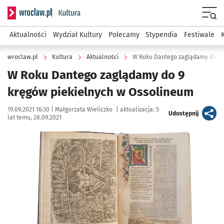
Serwis informacyjny wroclaw.pl podserwis: Kultura
Menu
Aktualności
Wydział Kultury
Polecamy
Stypendia
Festiwale
wroclaw.pl
Kultura
Aktualności
W Roku Dantego zaglądamy do 9 
W Roku Dantego zaglądamy do 9
kręgów piekielnych w Ossolineum
Data publikacji:
Autor:
19.09.2021 16:30 |
Małgorzata Wieliczko
|
aktualizacja:
5
artykuł
Udostępnij
lat temu, 28.09.2021
Kliknij, aby powiększyć