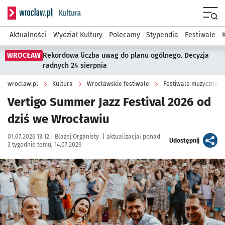
Serwis informacyjny wroclaw.pl podserwis: Kultura
Menu
Aktualności
Wydział Kultury
Polecamy
Stypendia
Festiwale
WROCŁAW
Rekordowa liczba uwag do planu ogólnego. Decyzja
radnych 24 sierpnia
wroclaw.pl
Kultura
Wrocławskie festiwale
Festiwale muzyczne
Vertigo Summer Jazz Festival 2026 od
dziś we Wrocławiu
Data publikacji:
Autor:
01.07.2026 13:12 |
Błażej Organisty
|
aktualizacja:
ponad
artykuł
Udostępnij
3 tygodnie temu, 14.07.2026
Kliknij, aby zobaczyć galerię