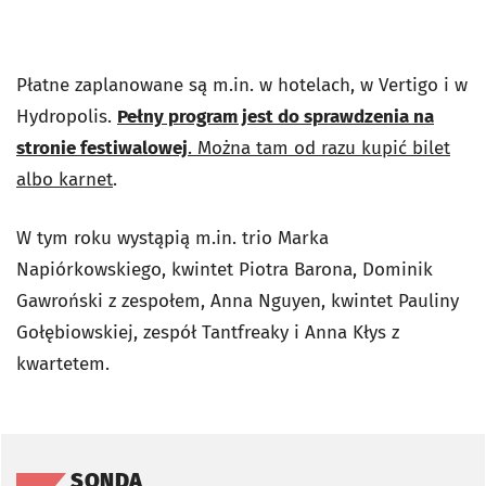
Płatne zaplanowane są m.in. w hotelach, w Vertigo i w
Hydropolis.
Pełny program jest do sprawdzenia na
stronie festiwalowej
. Można tam od razu kupić bilet
albo karnet
.
W tym roku wystąpią m.in. trio Marka
Napiórkowskiego, kwintet Piotra Barona, Dominik
Gawroński z zespołem, Anna Nguyen, kwintet Pauliny
Gołębiowskiej, zespół Tantfreaky i Anna Kłys z
kwartetem.
Pomiń sondę
SONDA