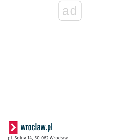
ad
pl. Solny 14,
50-062
Wrocław