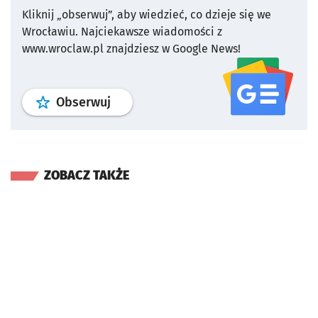
Kliknij „obserwuj”, aby wiedzieć, co dzieje się we
Wrocławiu.
Najciekawsze wiadomości z
www.wroclaw.pl znajdziesz w Google News!
profil
google news
serwisu wroclaw
Obserwuj
ZOBACZ TAKŻE