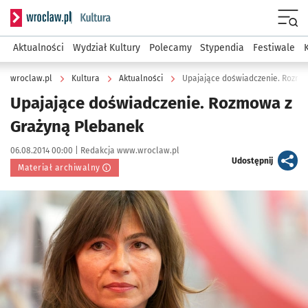
Serwis informacyjny wroclaw.pl podserwis: Kultura
Menu
Aktualności
Wydział Kultury
Polecamy
Stypendia
Festiwale
wroclaw.pl
Kultura
Aktualności
Upajające doświadczenie. Rozmo
Upajające doświadczenie. Rozmowa z
Grażyną Plebanek
Data publikacji:
Autor:
06.08.2014 00:00 |
Redakcja www.wroclaw.pl
artykuł
Udostępnij
Materiał archiwalny
Kliknij, aby powiększyć