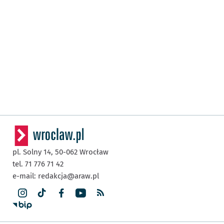
pl. Solny 14,
50-062
Wrocław
tel. 71 776 71 42
e-mail:
redakcja@araw.pl