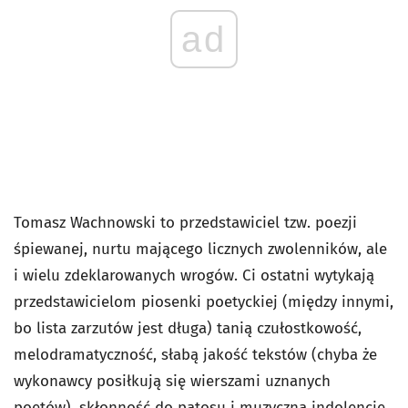
ad
Tomasz Wachnowski to przedstawiciel tzw. poezji
śpiewanej, nurtu mającego licznych zwolenników, ale
i wielu zdeklarowanych wrogów. Ci ostatni wytykają
przedstawicielom piosenki poetyckiej (między innymi,
bo lista zarzutów jest długa) tanią czułostkowość,
melodramatyczność, słabą jakość tekstów (chyba że
wykonawcy posiłkują się wierszami uznanych
poetów), skłonność do patosu i muzyczną indolencję.