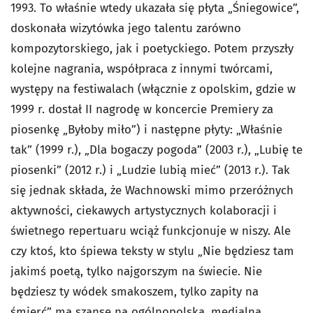
1993. To właśnie wtedy ukazała się płyta „Śniegowice”,
doskonała wizytówka jego talentu zarówno
kompozytorskiego, jak i poetyckiego. Potem przyszły
kolejne nagrania, współpraca z innymi twórcami,
występy na festiwalach (włącznie z opolskim, gdzie w
1999 r. dostał II nagrodę w koncercie Premiery za
piosenkę „Byłoby miło”) i następne płyty: „Właśnie
tak” (1999 r.), „Dla bogaczy pogoda” (2003 r.), „Lubię te
piosenki” (2012 r.) i „Ludzie lubią mieć” (2013 r.). Tak
się jednak składa, że Wachnowski mimo przeróżnych
aktywności, ciekawych artystycznych kolaboracji i
świetnego repertuaru wciąż funkcjonuje w niszy. Ale
czy ktoś, kto śpiewa teksty w stylu „Nie będziesz tam
jakimś poetą, tylko najgorszym na świecie. Nie
będziesz ty wódek smakoszem, tylko zapity na
śmierć” ma szansę na ogólnopolską, medialną