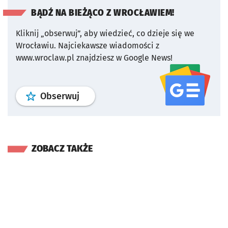
BĄDŹ NA BIEŻĄCO Z WROCŁAWIEM!
Kliknij „obserwuj”, aby wiedzieć, co dzieje się we
Wrocławiu.
Najciekawsze wiadomości z
www.wroclaw.pl znajdziesz w Google News!
profil
google news
serwisu wroclaw
Obserwuj
ZOBACZ TAKŻE