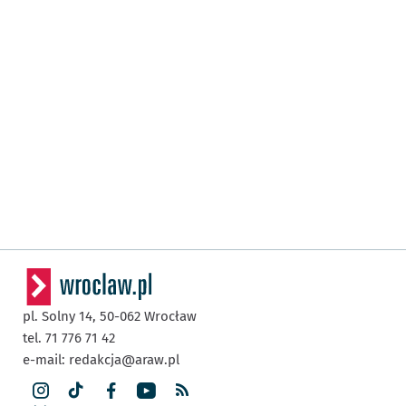
pl. Solny 14,
50-062
Wrocław
tel. 71 776 71 42
e-mail:
redakcja@araw.pl