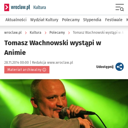
Serwis informacyjny wroclaw.pl podserwis: Kultura
Menu
Aktualności
Wydział Kultury
Polecamy
Stypendia
Festiwale
wroclaw.pl
Kultura
Polecamy
Tomasz Wachnowski wystąpi w Ani
Tomasz Wachnowski wystąpi w
Animie
Data publikacji:
Autor:
28.11.2014 00:00 |
Redakcja www.wroclaw.pl
artykuł
Udostępnij
Materiał archiwalny
Kliknij, aby powiększyć