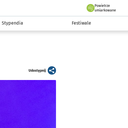
Powietrze
we Wrocławiu
Kultura
umiarkowane
Stypendia
Festiwale
artykuł
Udostępnij