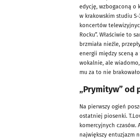
edycję, wzbogaconą o 
w krakowskim studiu S-
koncertów telewizyjnyc
Rocku”. Właściwie to s
brzmiała nieźle, przep
energii między sceną a
wokalnie, ale wiadomo, 
mu za to nie brakowa
„Prymityw” od 
Na pierwszy ogień posze
ostatniej piosenki. T.L
komercyjnych czasów. Al
największy entuzjazm n