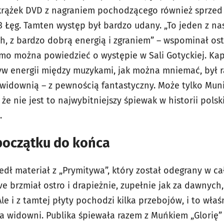
krążek DVD z nagraniem pochodzącego również sprze
3 Łęg. Tamten występ był bardzo udany. „To jeden z na
h, z bardzo dobrą energią i zgraniem” – wspominał ost
amo można powiedzieć o występie w Sali Gotyckiej. Kap
ływ energii między muzykami, jak można mniemać, był ra
 widownią – z pewnością fantastyczny. Może tylko Mun
że nie jest to najwybitniejszy śpiewak w historii pols
ło.
początku do końca
dł materiał z „Prymitywa”, który został odegrany w ca
ove brzmiał ostro i drapieżnie, zupełnie jak za dawnych,
e i z tamtej płyty pochodzi kilka przebojów, i to wła
a widowni. Publika śpiewała razem z Muńkiem „Glorię” 