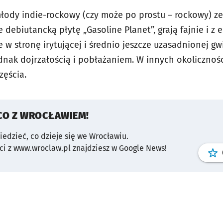
młody indie-rockowy (czy może po prostu – rockowy) ze
debiutancką płytę „Gasoline Planet”, grają fajnie i z e
 w stronę irytującej i średnio jeszcze uzasadnionej g
ednak dojrzałością i pobłażaniem. W innych okolicznoś
częścia.
CO Z WROCŁAWIEM!
wiedzieć, co dzieje się we Wrocławiu.
i z www.wroclaw.pl znajdziesz w Google News!