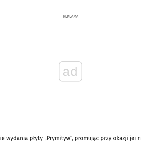
REKLAMA
ad
cie wydania płyty „Prymityw”, promując przy okazji je