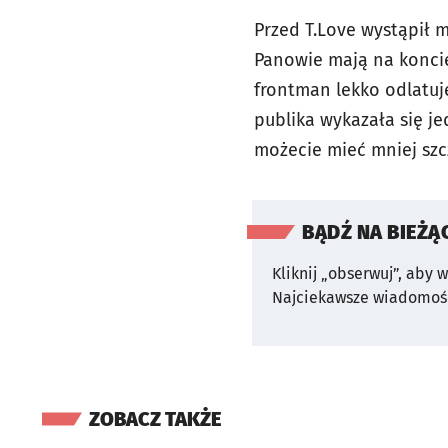
Przed T.Love wystąpił 
Panowie mają na koncie 
frontman lekko odlatuje
publika wykazała się j
możecie mieć mniej sz
BĄDŹ NA BIEŻĄ
Kliknij „obserwuj”, aby 
Najciekawsze wiadomośc
ZOBACZ TAKŻE