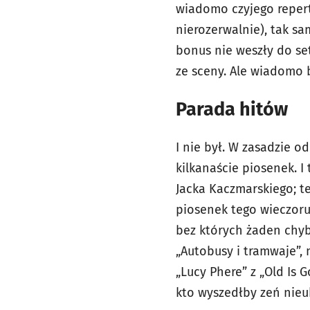
wiadomo czyjego repertu
nierozerwalnie), tak sa
bonus nie weszły do setl
ze sceny. Ale wiadomo b
Parada hitów
I nie był. W zasadzie o
kilkanaście piosenek. I t
Jacka Kaczmarskiego; t
piosenek tego wieczoru,
bez których żaden chyb
„Autobusy i tramwaje”, n
„Lucy Phere” z „Old Is 
kto wyszedłby zeń ni