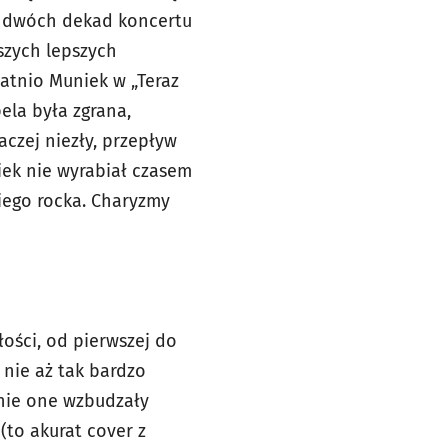
d dwóch dekad koncertu
szych lepszych
atnio Muniek w „Teraz
ela była zgrana,
czej niezły, przepływ
iek nie wyrabiał czasem
kiego rocka. Charyzmy
łości, od pierwszej do
 nie aż tak bardzo
śnie one wzbudzały
(to akurat cover z