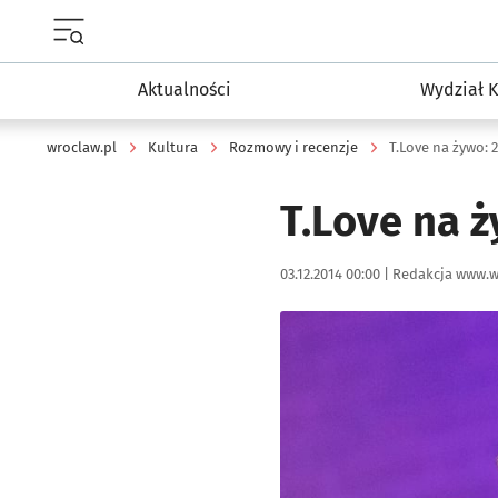
Menu główne portalu wroclaw.pl
Aktualności
Wydział K
wroclaw.pl
Kultura
Rozmowy i recenzje
T.Love na żywo: 
T.Love na ż
Data publikacji:
Autor:
03.12.2014 00:00 |
Redakcja www.w
Kliknij, aby powiększyć