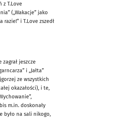
ń z T.Love
enia” („Wakacje” jako
 razie!” i T.Love zszedł
 zagrał jeszcze
garncarza” i „Jałta”
gorzej ze wszystkich
ej okazałości), i te,
„Wychowanie”,
a bis m.in. doskonały
e było na sali nikogo,