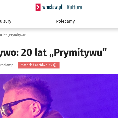
Serwis informacyjny wroclaw.pl podserwis: 
ultury
Polecamy
20 lat „Prymitywu”
ywo: 20 lat „Prymitywu”
roclaw.pl
Materiał archiwalny