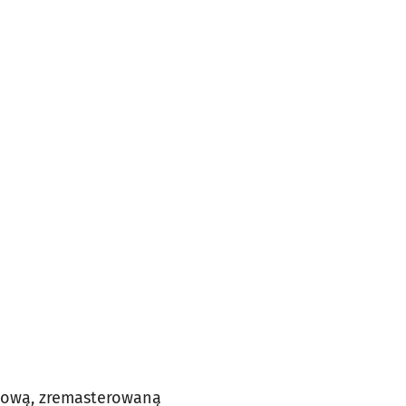
j nową, zremasterowaną