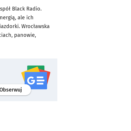
spół Black Radio.
nergią, ale ich
wiazdorki. Wrocławska
ciach, panowie,
profil
google news
serwisu wroclaw.pl
Obserwuj