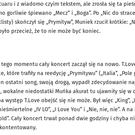
aru i z wiadomo czyim tekstem, ale zrosła się ta pieś
mo gorliwie śpiewano „Mecz” i „Boga”. Po „Nic do strac
isty) skończył się „Prymityw”, Muniek rzucił krótkie: „Na
yło przecież, że to nie może być koniec.
d tego momentu cały koncert zaczął się na nowo. T.Love
e, które trafiły na reedycję „Prymitywu” („Italia”, „Pole 
en ostatni song, swoją drogą, wypadł zdecydowanie naj
 wokalne niedostatki Muńka akurat tu ujawniły się w cał
a występ T.Love obejść się nie może. Był więc „King”, 
ieśmiertelne „IV LO”, „I Love You” i „Nie, nie, nie”. A n
Gold”. Cały koncert trwał ponad dwie godziny i chyba ni
eukontentowany.