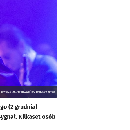
a żywo: 20 lat „Prymitywu” fot. Tomasz Walków
go (2 grudnia)
sygnał. Kilkaset osób