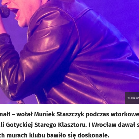
T.Love n
gnał! – wołał Muniek Staszczyk podczas wtorkowe
li Gotyckiej Starego Klasztoru. I Wrocław dawał 
ch murach klubu bawiło się doskonale.