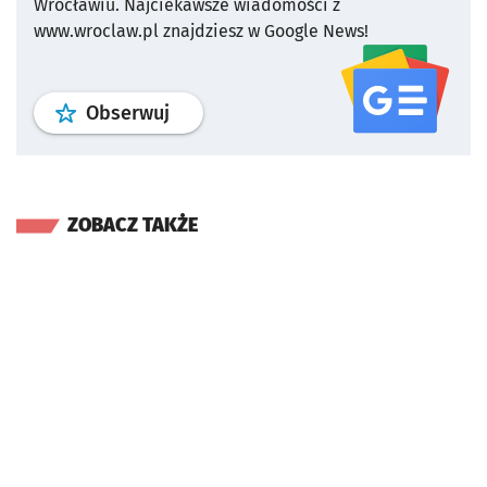
Wrocławiu.
Najciekawsze wiadomości z
www.wroclaw.pl znajdziesz w Google News!
profil
google news
serwisu wroclaw
Obserwuj
ZOBACZ TAKŻE