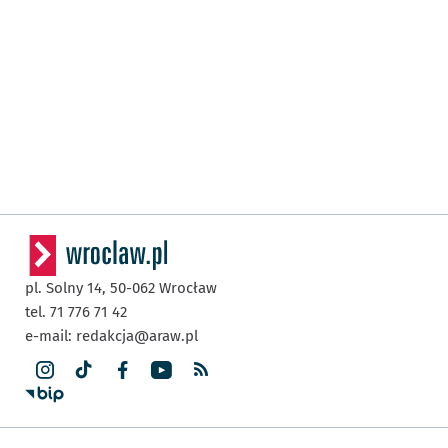
pl. Solny 14,
50-062
Wrocław
tel. 71 776 71 42
e-mail:
redakcja@araw.pl