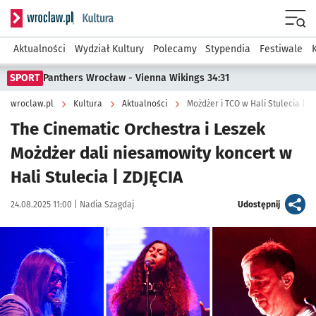
Serwis informacyjny wroclaw.pl podserwis: Kultura
Menu
Aktualności
Wydział Kultury
Polecamy
Stypendia
Festiwale
SPORT
Panthers Wrocław - Vienna Wikings 34:31
wroclaw.pl
Kultura
Aktualności
Możdżer i TCO w Hali Stulecia | Z
The Cinematic Orchestra i Leszek
Możdżer dali niesamowity koncert w
Hali Stulecia | ZDJĘCIA
Data publikacji:
Autor:
artykuł
24.08.2025 11:00 |
Nadia Szagdaj
Udostępnij
Kliknij, aby zobaczyć galerię