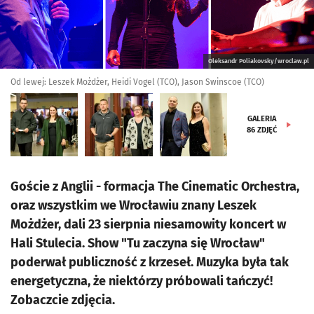
Oleksandr Poliakovsky/wroclaw.pl
Od lewej: Leszek Możdżer, Heidi Vogel (TCO), Jason Swinscoe (TCO)
GALERIA
86
ZDJĘĆ
Goście z Anglii - formacja The Cinematic Orchestra,
oraz wszystkim we Wrocławiu znany Leszek
Możdżer, dali 23 sierpnia niesamowity koncert w
Hali Stulecia. Show "Tu zaczyna się Wrocław"
poderwał publiczność z krzeseł. Muzyka była tak
energetyczna, że niektórzy próbowali tańczyć!
Zobaczcie zdjęcia.