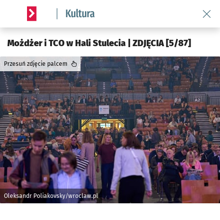
Wróć 
Serwis informacyjny wroclaw.pl podserwis: Kultura
Możdżer i TCO w Hali Stulecia | ZDJĘCIA [5/87]
Przesuń zdjęcie palcem
Oleksandr Poliakovsky/wroclaw.pl