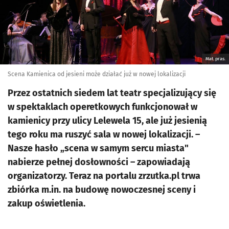
Mat. pras.
Scena Kamienica od jesieni może działać już w nowej lokalizacji
Przez ostatnich siedem lat teatr specjalizujący się
w spektaklach operetkowych funkcjonował w
kamienicy przy ulicy Lelewela 15, ale już jesienią
tego roku ma ruszyć sala w nowej lokalizacji. –
Nasze hasło „scena w samym sercu miasta"
nabierze pełnej dosłowności – zapowiadają
organizatorzy. Teraz na portalu zrzutka.pl trwa
zbiórka m.in. na budowę nowoczesnej sceny i
zakup oświetlenia.