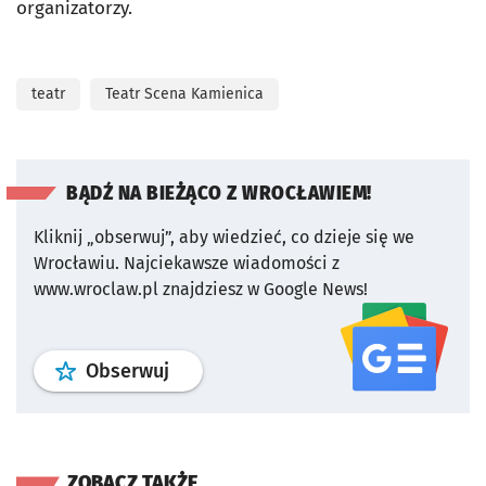
organizatorzy.
teatr
Teatr Scena Kamienica
BĄDŹ NA BIEŻĄCO Z WROCŁAWIEM!
Kliknij „obserwuj”, aby wiedzieć, co dzieje się we
Wrocławiu.
Najciekawsze wiadomości z
www.wroclaw.pl znajdziesz w Google News!
profil
google news
serwisu wroclaw
Obserwuj
ZOBACZ TAKŻE