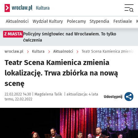
Serwis informacyjny wroclaw.pl podserwis: Kultura
Menu
Aktualności
Wydział Kultury
Polecamy
Stypendia
Festiwale
Z MIASTA
Policyjny śmigłowiec nad Wrocławiem. To tylko
ćwiczenia
wroclaw.pl
Kultura
Aktualności
Teatr Scena Kamienica zmienia lo
Teatr Scena Kamienica zmienia
lokalizację. Trwa zbiórka na nową
scenę
Data publikacji:
Autor:
22.02.2022 14:30 |
Magdalena Talik
|
aktualizacja:
4 lata
artykuł
Udostępnij
temu, 22.02.2022
Kliknij, aby powiększyć