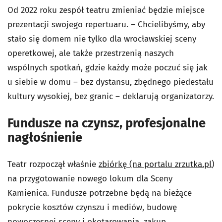
Od 2022 roku zespół teatru zmieniać będzie miejsce
prezentacji swojego repertuaru. – Chcielibyśmy, aby
stało się domem nie tylko dla wrocławskiej sceny
operetkowej, ale także przestrzenią naszych
wspólnych spotkań, gdzie każdy może poczuć się jak
u siebie w domu – bez dystansu, zbędnego piedestału
kultury wysokiej, bez granic – deklarują organizatorzy.
Fundusze na czynsz, profesjonalne
nagłośnienie
Teatr rozpoczął właśnie
zbiórkę (na portalu zrzutka.pl
)
na przygotowanie nowego lokum dla Sceny
Kamienica. Fundusze potrzebne będą na bieżące
pokrycie kosztów czynszu i mediów, budowę
nowoczesnej sceny i okotarowania, zakup