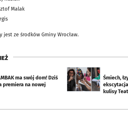
sztof Malak
rgis
y jest ze środków Gminy Wrocław.
IEŻ
rcie
otworzy się w nowej karci
AMBAK ma swój dom! Dziś
Śmiech, łzy
a premiera na nowej
ekscytacja – zajrzyj z nami 
kulisy Tea