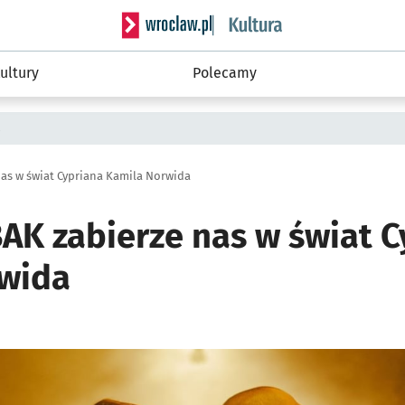
Serwis informacyjny wroclaw.pl podserwis: 
ultury
Polecamy
a
as w świat Cypriana Kamila Norwida
AK zabierze nas w świat C
wida