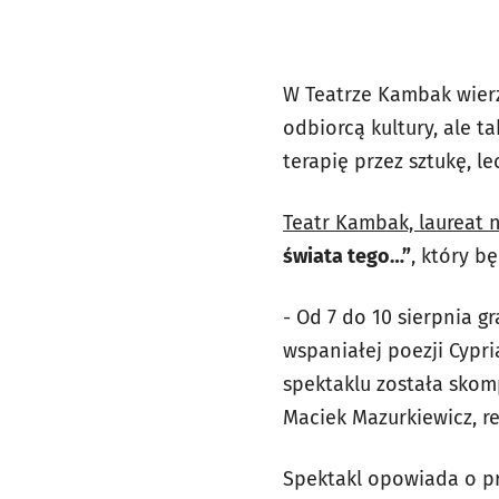
W Teatrze Kambak wierzą
odbiorcą kultury, ale t
terapię przez sztukę, le
Teatr Kambak, laureat
świata tego…”
, który b
- Od 7 do 10 sierpnia 
wspaniałej poezji Cypr
spektaklu została skom
Maciek Mazurkiewicz, r
Spektakl opowiada o pr