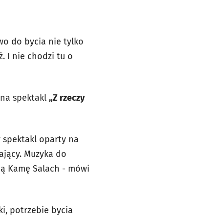
wo do bycia nie tylko
. I nie chodzi tu o
 na spektakl
„Z rzeczy
y spektakl oparty na
ający. Muzyka do
ną Kamę Salach - mówi
i, potrzebie bycia