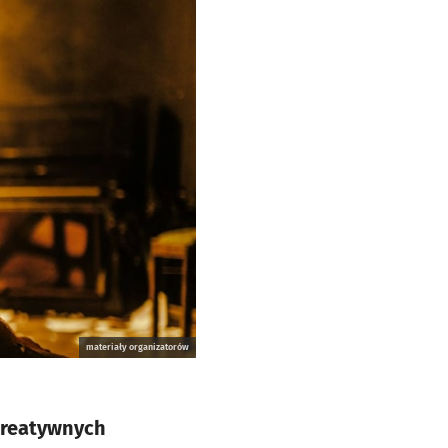
materiały organizatorów
 Kreatywnych