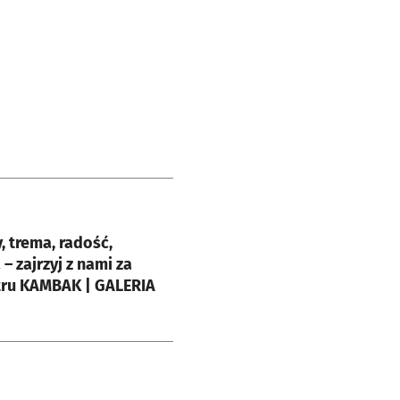
e
, trema, radość,
za
tru KAMBAK | GALERIA