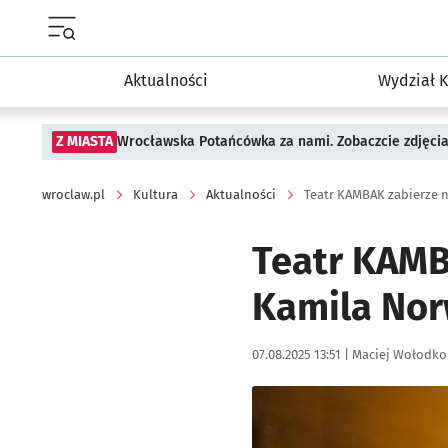
Menu główne portalu wroclaw.pl
Aktualności
Wydział K
Z MIASTA
Wrocławska Potańcówka za nami. Zobaczcie zdjęci
wroclaw.pl
Kultura
Aktualności
Teatr KAMBAK zabierze n
Teatr KAMB
Kamila Nor
Data publikacji:
Autor:
07.08.2025 13:51 |
Maciej Wołodko
Kliknij, aby powiększyć