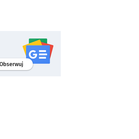
profil
google news
serwisu wroclaw.pl
Obserwuj