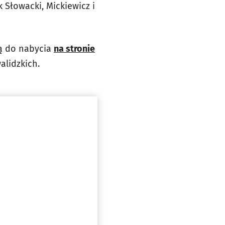
 Słowacki, Mickiewicz і
 są do nabycia
na stronie
alidzkich.