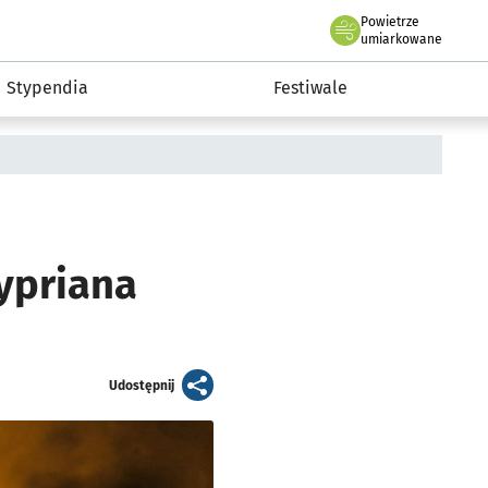
Powietrze
we Wrocławiu
Kultura
umiarkowane
Stypendia
Festiwale
ypriana
artykuł
Udostępnij