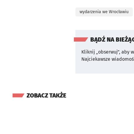
wydarzenia we Wrocławiu
BĄDŹ NA BIEŻĄ
Kliknij „obserwuj”, aby 
Najciekawsze wiadomośc
ZOBACZ TAKŻE