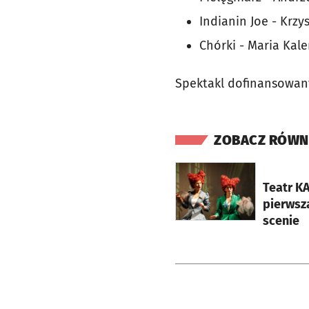
Indianin Joe - Krzy
Chórki - Maria Kale
Spektakl dofinansowan
ZOBACZ RÓWN
otworzy się w nowej ka
Teatr K
pierwsz
scenie