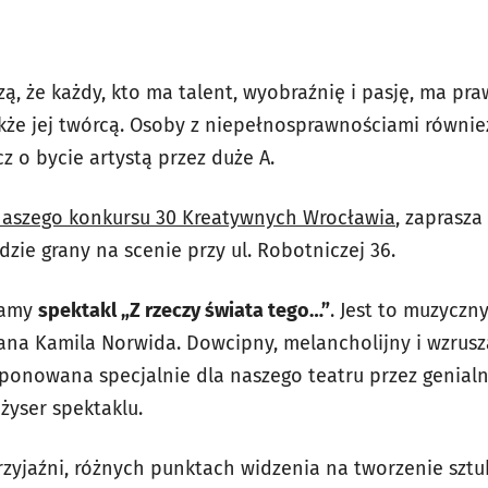
, że każdy, kto ma talent, wyobraźnię i pasję, ma pra
akże jej twórcą. Osoby z niepełnosprawnościami również
cz o bycie artystą przez duże A.
 naszego konkursu 30 Kreatywnych Wrocławia
, zaprasza
ędzie grany na scenie przy ul. Robotniczej 36.
gramy
spektakl „Z rzeczy świata tego…”
. Jest to muzyczn
iana Kamila Norwida. Dowcipny, melancholijny i wzrusz
ponowana specjalnie dla naszego teatru przez genial
eżyser spektaklu.
zyjaźni, różnych punktach widzenia na tworzenie sztuk