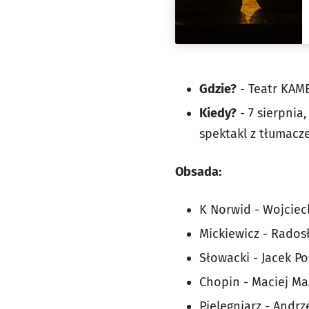
Gdzie?
- Teatr KAM
Kiedy?
- 7 sierpnia,
spektakl z tłumacz
Obsada:
K Norwid - Wojcie
Mickiewicz - Rados
Słowacki - Jacek Po
Chopin - Maciej Ma
Pielęgniarz - Andrz