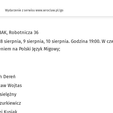
Wydarzenie z serwisu www.wroclaw.pl/go
BAK, Robotnicza 36
 8 sierpnia, 9 sierpnia, 10 sierpnia. Godzina 19:00. W cz
eniem na Polski Język Migowy;
ch Dereń
ław Wojtas
sielężny
zurkiewicz
ej Kusiak