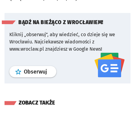
BĄDŹ NA BIEŻĄCO Z WROCŁAWIEM!
Kliknij „obserwuj”, aby wiedzieć, co dzieje się we
Wrocławiu.
Najciekawsze wiadomości z
www.wroclaw.pl znajdziesz w Google News!
profil
google news
serwisu wroclaw
Obserwuj
ZOBACZ TAKŻE