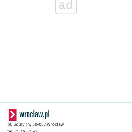
ad
pl. Solny 14,
50-062
Wrocław
tel. 71 776 71 42