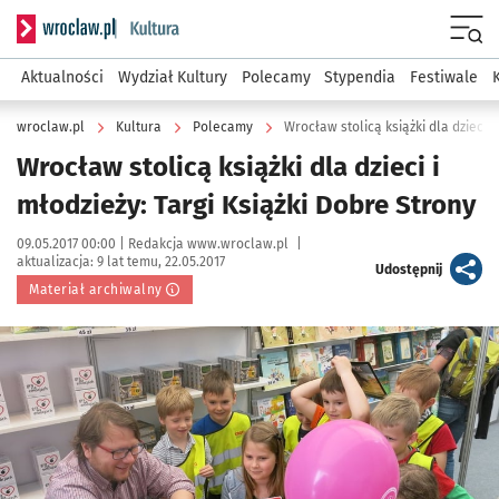
Serwis informacyjny wroclaw.pl podserwis: Kultura
Menu
Aktualności
Wydział Kultury
Polecamy
Stypendia
Festiwale
wroclaw.pl
Kultura
Polecamy
Wrocław stolicą książki dla dzieci i
Wrocław stolicą książki dla dzieci i
młodzieży: Targi Książki Dobre Strony
Data publikacji:
Autor:
09.05.2017 00:00 |
Redakcja www.wroclaw.pl
|
aktualizacja:
9 lat temu, 22.05.2017
artykuł
Udostępnij
Materiał archiwalny
Kliknij, aby powiększyć