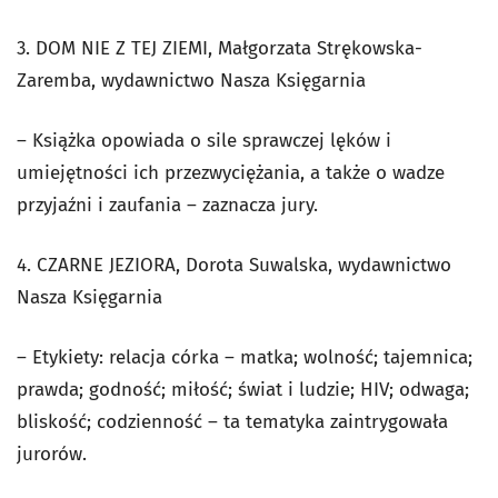
3. DOM NIE Z TEJ ZIEMI, Małgorzata Strękowska-
Zaremba, wydawnictwo Nasza Księgarnia
– Książka opowiada o sile sprawczej lęków i
umiejętności ich przezwyciężania, a także o wadze
przyjaźni i zaufania – zaznacza jury.
4. CZARNE JEZIORA, Dorota Suwalska, wydawnictwo
Nasza Księgarnia
– Etykiety: relacja córka – matka; wolność; tajemnica;
prawda; godność; miłość; świat i ludzie; HIV; odwaga;
bliskość; codzienność – ta tematyka zaintrygowała
jurorów.