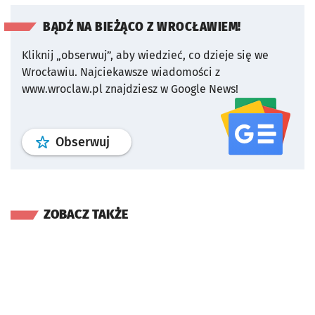
BĄDŹ NA BIEŻĄCO Z WROCŁAWIEM!
Kliknij „obserwuj”, aby wiedzieć, co dzieje się we
Wrocławiu.
Najciekawsze wiadomości z
www.wroclaw.pl znajdziesz w Google News!
profil
google news
serwisu wroclaw
Obserwuj
ZOBACZ TAKŻE