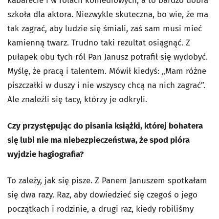
kabarecie i w rolach komediowych, a to bardzo dobra
szkoła dla aktora. Niezwykle skuteczna, bo wie, że ma
tak zagrać, aby ludzie się śmiali, zaś sam musi mieć
kamienną twarz. Trudno taki rezultat osiągnąć. Z
pułapek obu tych ról Pan Janusz potrafił się wydobyć.
Myślę, że pracą i talentem. Mówił kiedyś: „Mam różne
piszczałki w duszy i nie wszyscy chcą na nich zagrać”.
Ale znaleźli się tacy, którzy je odkryli.
Czy przystępując do pisania książki, której bohatera
się lubi nie ma niebezpieczeństwa, że spod pióra
wyjdzie hagiografia?
To zależy, jak się pisze. Z Panem Januszem spotkałam
się dwa razy. Raz, aby dowiedzieć się czegoś o jego
początkach i rodzinie, a drugi raz, kiedy robiliśmy