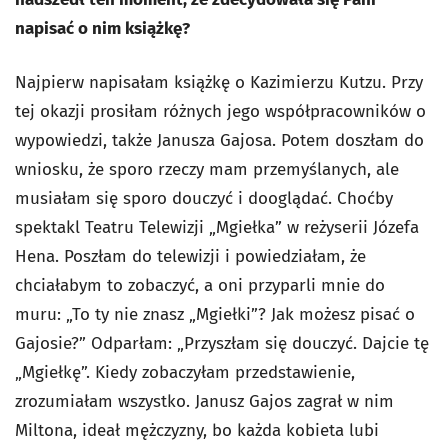
napisać o nim książkę?
Najpierw napisałam książkę o Kazimierzu Kutzu. Przy
tej okazji prosiłam różnych jego współpracowników o
wypowiedzi, także Janusza Gajosa. Potem doszłam do
wniosku, że sporo rzeczy mam przemyślanych, ale
musiałam się sporo douczyć i dooglądać. Choćby
spektakl Teatru Telewizji „Mgiełka” w reżyserii Józefa
Hena. Poszłam do telewizji i powiedziałam, że
chciałabym to zobaczyć, a oni przyparli mnie do
muru: „To ty nie znasz „Mgiełki”? Jak możesz pisać o
Gajosie?” Odparłam: „Przyszłam się douczyć. Dajcie tę
„Mgiełkę”. Kiedy zobaczyłam przedstawienie,
zrozumiałam wszystko. Janusz Gajos zagrał w nim
Miltona, ideał mężczyzny, bo każda kobieta lubi