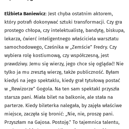
Elżbieta Baniewicz
: Jest chyba ostatnim aktorem,
który potrafi dokonywać sztuki transformacji. Czy gra
prostego chłopa, czy intelektualistę, bandytę, biskupa,
lekarza, ćwierć inteligentnego właściciela warsztatu
samochodowego, Cześnika w „Zemście” Fredry. Czy
wybiera rolę kostiumową, czy współczesną, jest
prawdziwy. Jemu się wierzy, jego chce się oglądać! Nie
tylko ja mu zresztą wierzę, także publiczność. Byłam
kiedyś na jego spektaklu, kiedy grał tytułową postać
w „Rewizorze” Gogola. Na ten sam spektakl przyszła
starsza pani. Miała bilet na balkonie, ale stała na
parterze. Kiedy bileterka nalegała, by zajęła właściwe
miejsce, zaczęła się bronić: „Nie, nie, proszę pani.
Przyszłam na Gajosa. Postoję.” To tajemnica talentu,