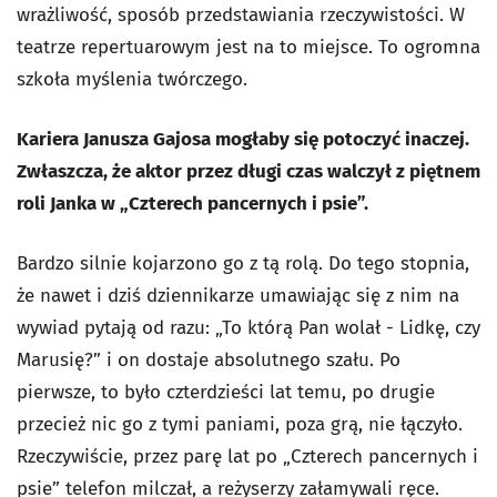
wrażliwość, sposób przedstawiania rzeczywistości. W
teatrze repertuarowym jest na to miejsce. To ogromna
szkoła myślenia twórczego.
Kariera Janusza Gajosa mogłaby się potoczyć inaczej.
Zwłaszcza, że aktor przez długi czas walczył z piętnem
roli Janka w „Czterech pancernych i psie”.
Bardzo silnie kojarzono go z tą rolą. Do tego stopnia,
że nawet i dziś dziennikarze umawiając się z nim na
wywiad pytają od razu: „To którą Pan wolał - Lidkę, czy
Marusię?” i on dostaje absolutnego szału. Po
pierwsze, to było czterdzieści lat temu, po drugie
przecież nic go z tymi paniami, poza grą, nie łączyło.
Rzeczywiście, przez parę lat po „Czterech pancernych i
psie” telefon milczał, a reżyserzy załamywali ręce.