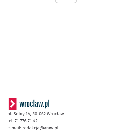
pl. Solny 14,
50-062
Wrocław
tel. 71 776 71 42
e-mail:
redakcja@araw.pl