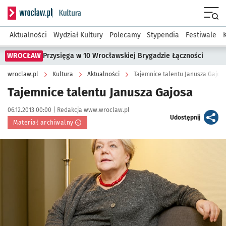
Serwis informacyjny wroclaw.pl podserwis: Kultura
Menu
Aktualności
Wydział Kultury
Polecamy
Stypendia
Festiwale
WROCŁAW
Przysięga w 10 Wrocławskiej Brygadzie Łączności
wroclaw.pl
Kultura
Aktualności
Tajemnice talentu Janusza Gajos
Tajemnice talentu Janusza Gajosa
Data publikacji:
Autor:
06.12.2013 00:00 |
Redakcja www.wroclaw.pl
artykuł
Udostępnij
Materiał archiwalny
Kliknij, aby powiększyć