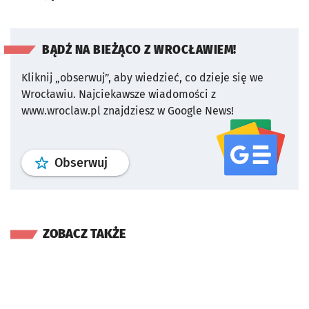
BĄDŹ NA BIEŻĄCO Z WROCŁAWIEM!
Kliknij „obserwuj”, aby wiedzieć, co dzieje się we
Wrocławiu.
Najciekawsze wiadomości z
www.wroclaw.pl znajdziesz w Google News!
profil
google news
serwisu wroclaw
Obserwuj
ZOBACZ TAKŻE