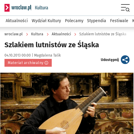
Serwis informacyjny wroclaw.pl podserwis: Kultura
Menu
Aktualności
Wydział Kultury
Polecamy
Stypendia
Festiwale
wroclaw.pl
Kultura
Aktualności
Szlakiem lutnistów ze Śląska
Szlakiem lutnistów ze Śląska
Data publikacji:
Autor:
04.10.2013 00:00 |
Magdalena Talik
artykuł
Udostępnij
Materiał archiwalny
Kliknij, aby powiększyć