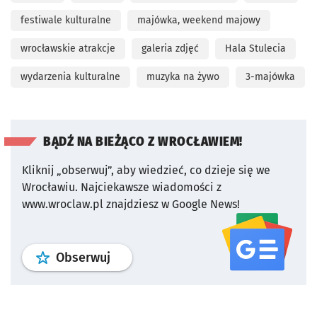
festiwale kulturalne
majówka, weekend majowy
wrocławskie atrakcje
galeria zdjęć
Hala Stulecia
wydarzenia kulturalne
muzyka na żywo
3-majówka
BĄDŹ NA BIEŻĄCO Z WROCŁAWIEM!
Kliknij „obserwuj”, aby wiedzieć, co dzieje się we
Wrocławiu.
Najciekawsze wiadomości z
www.wroclaw.pl znajdziesz w Google News!
profil
google news
serwisu wroclaw
Obserwuj