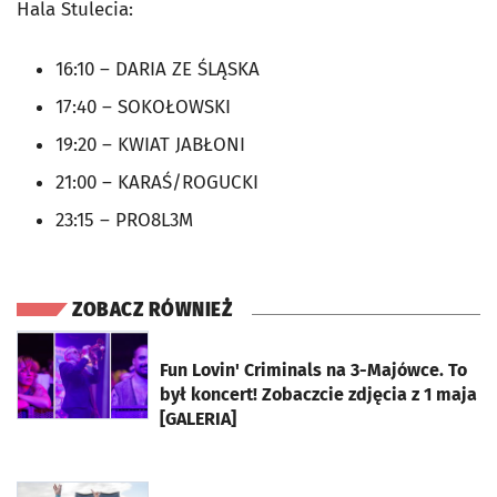
Hala Stulecia:
16:10 – DARIA ZE ŚLĄSKA
17:40 – SOKOŁOWSKI
19:20 – KWIAT JABŁONI
21:00 – KARAŚ/ROGUCKI
23:15 – PRO8L3M
ZOBACZ RÓWNIEŻ
otworzy się w nowej karcie
Fun Lovin' Criminals na 3-Majówce. To
był koncert! Zobaczcie zdjęcia z 1 maja
[GALERIA]
otworzy się w nowej karcie