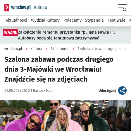
Serwis informacyjny wroclaw.pl podserwis: Kultura
Menu
Aktualności
Wydział Kultury
Polecamy
Stypendia
Festiwale
WAŻNE
Zakończenie remontu przystanku "pl. Jana Pawła II".
Autobusy będą się tam znowu zatrzymywać
wroclaw.pl
Kultura
Aktualności
Szalona zabawa drugiego dnia 3
Szalona zabawa podczas drugiego
dnia 3-Majówki we Wrocławiu!
Znajdźcie się na zdjęciach
Data publikacji:
Autor:
artykuł
02.05.2024 21:30 |
Bartosz Moch
Udostępnij
Kliknij, aby zobaczyć galerię