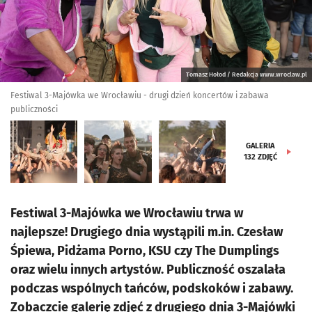
Tomasz Hołod / Redakcja www.wroclaw.pl
Festiwal 3-Majówka we Wrocławiu - drugi dzień koncertów i zabawa
publiczności
GALERIA
132
ZDJĘĆ
Festiwal 3-Majówka we Wrocławiu trwa w
najlepsze! Drugiego dnia wystąpili m.in. Czesław
Śpiewa, Pidżama Porno, KSU czy The Dumplings
oraz wielu innych artystów. Publiczność oszalała
podczas wspólnych tańców, podskoków i zabawy.
Zobaczcie galerię zdjęć z drugiego dnia 3-Majówki