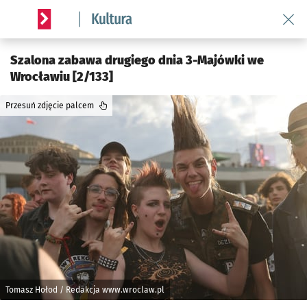
Wróć 
Serwis informacyjny wroclaw.pl podserwis: Kultura
Szalona zabawa drugiego dnia 3-Majówki we
Wrocławiu [2/133]
Przesuń zdjęcie palcem
Tomasz Hołod / Redakcja www.wroclaw.pl