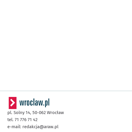
pl. Solny 14,
50-062
Wrocław
tel. 71 776 71 42
e-mail:
redakcja@araw.pl