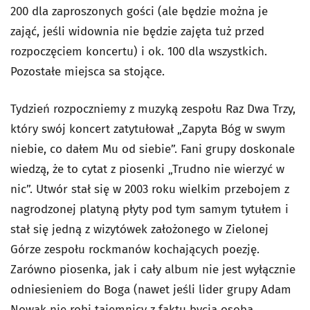
200 dla zaproszonych gości (ale będzie można je
zająć, jeśli widownia nie będzie zajęta tuż przed
rozpoczęciem koncertu) i ok. 100 dla wszystkich.
Pozostałe miejsca sa stojące.
Tydzień rozpoczniemy z muzyką zespołu Raz Dwa Trzy,
który swój koncert zatytułował „Zapyta Bóg w swym
niebie, co dałem Mu od siebie”. Fani grupy doskonale
wiedzą, że to cytat z piosenki „Trudno nie wierzyć w
nic”. Utwór stał się w 2003 roku wielkim przebojem z
nagrodzonej platyną płyty pod tym samym tytułem i
stał się jedną z wizytówek założonego w Zielonej
Górze zespołu rockmanów kochających poezję.
Zarówno piosenka, jak i cały album nie jest wyłącznie
odniesieniem do Boga (nawet jeśli lider grupy Adam
Nowak nie robi tajemnicy z faktu bycia osobą