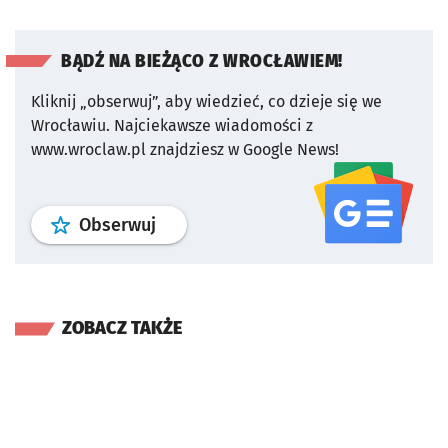
BĄDŹ NA BIEŻĄCO Z WROCŁAWIEM!
Kliknij „obserwuj”, aby wiedzieć, co dzieje się we
Wrocławiu.
Najciekawsze wiadomości z
www.wroclaw.pl znajdziesz w Google News!
profil
google news
serwisu wroclaw
Obserwuj
ZOBACZ TAKŻE