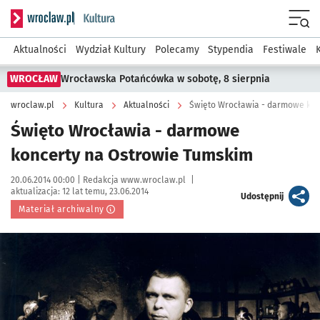
Serwis informacyjny wroclaw.pl podserwis: Kultura
Menu
Aktualności
Wydział Kultury
Polecamy
Stypendia
Festiwale
WROCŁAW
Wrocławska Potańcówka w sobotę, 8 sierpnia
wroclaw.pl
Kultura
Aktualności
Święto Wrocławia - darmowe kon
Święto Wrocławia - darmowe
koncerty na Ostrowie Tumskim
Data publikacji:
Autor:
20.06.2014 00:00 |
Redakcja www.wroclaw.pl
|
aktualizacja:
12 lat temu, 23.06.2014
artykuł
Udostępnij
Materiał archiwalny
Kliknij, aby powiększyć