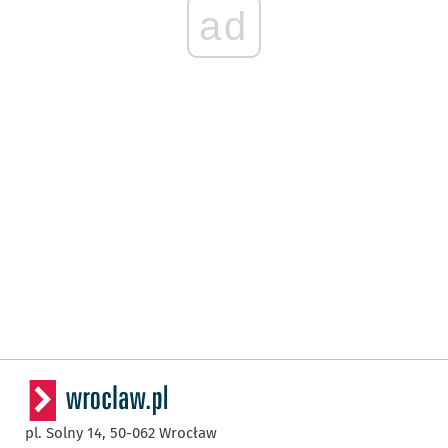
ad
pl. Solny 14,
50-062
Wrocław